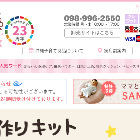
品
沖縄子育て良品について
実店舗案内
赤ちゃん 保湿ケア
,
麻炭パウダー
,
日焼け止め
,
授乳クッション
,
ベビースリ