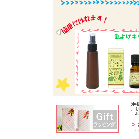
沖縄
お
お