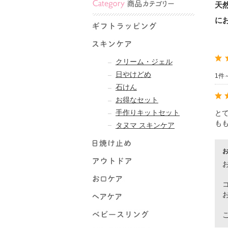
天
に
クリーム・ジェル
日やけどめ
1件
石けん
お得なセット
手作りキットセット
と
も
タヌマ スキンケア