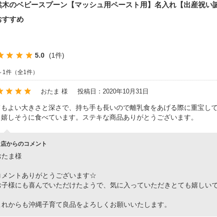
然木のベビースプーン【マッシュ用ペースト用】名入れ【出産祝い誕
おすすめ
5.0
(1件)
～1件（全1件）
おたま 様
投稿日：2020年10月31日
てもよい大きさと深さで、持ち手も長いので離乳食をあげる際に重宝し
も嬉しそうに食べています。ステキな商品ありがとうございます。
お店からのコメント
おたま様
コメントありがとうございます☆
お子様にも喜んでいただけたようで、気に入っていただきとても嬉しいです
これからも沖縄子育て良品をよろしくお願いいたします。