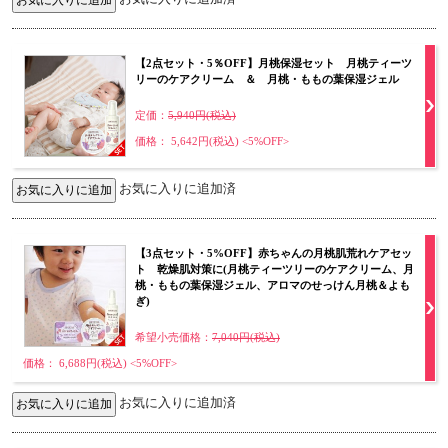
【2点セット・5％OFF】月桃保湿セット 月桃ティーツ
リーのケアクリーム ＆ 月桃・ももの葉保湿ジェル
定価：
5,940円(税込)
価格： 5,642円(税込)
<5%OFF>
お気に入りに追加済
【3点セット・5%OFF】赤ちゃんの月桃肌荒れケアセッ
ト 乾燥肌対策に(月桃ティーツリーのケアクリーム、月
桃・ももの葉保湿ジェル、アロマのせっけん月桃＆よも
ぎ)
希望小売価格：
7,040円(税込)
価格： 6,688円(税込)
<5%OFF>
お気に入りに追加済