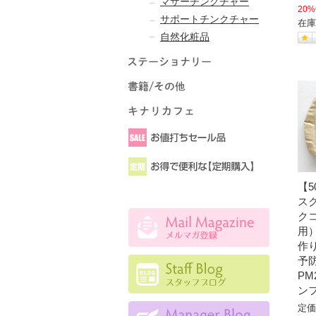
マザーチンクチャー
20%
サポートチンクチャー
在庫
自然化粧品
【5
ス
ク
用
作
予
PM
ン
定価