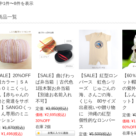
中1件〜8件を表示
商品一覧
ALE】20%OFF
【SALE】曲げわっ
【SALE】紅型ロン
【60
旧カラー｜ＳＡ
ぱ弁当箱 ｜古代色
パース 虹色シリ
ット帽
ＧＯミニくっし
1段木製お弁当箱
ーズ じゅごんの
の紫外
ん【赤ちゃんの
【別途お名前入れ
海、さんごの海、
【ふん
勢と発達をサポ
不可】
くじら 80サイズ
ット】
】SANGOくっ
出産祝いや贈り物
ク
定価:
¥3,850
(税込)
ょん専用のミニ
に 沖縄の紅型
価格:
¥2,695
(税込)
定価:
¥
ッション
個性的なロンパー
30%OFF
価格:
¥1
ス
在庫 2個
60%OF
:
¥1,870
(税込)
在庫を
:
¥1,496
(税込)
定価:
¥5,500
(税込)