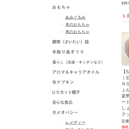
8件
あみぐるみ
木のおもちゃ
布のおもちゃ
【S
｜
Ｎ
ょ
姿
ート
し
ク
定価
レメディー
価格