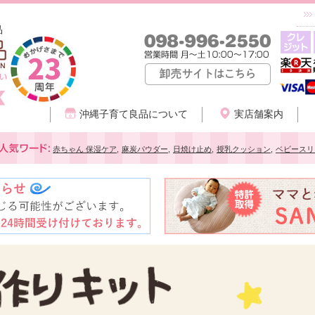
品
沖縄子育て良品について
実店舗案内
赤ちゃん 保湿ケア
,
麻炭パウダー
,
日焼け止め
,
授乳クッション
,
ベビースリ