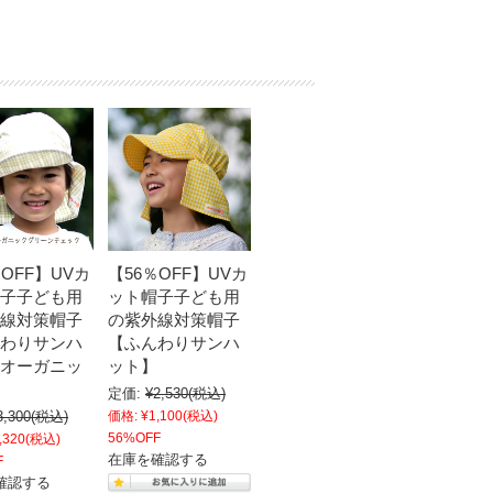
％OFF】UVカ
【56％OFF】UVカ
子子ども用
ット帽子子ども用
線対策帽子
の紫外線対策帽子
わりサンハ
【ふんわりサンハ
オーガニッ
ット】
定価:
¥2,530
(税込)
3,300
(税込)
価格:
¥1,100
(税込)
56%OFF
,320
(税込)
在庫を確認する
F
確認する