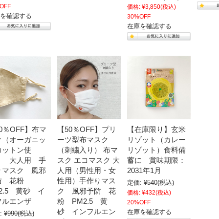
OFF
価格:
¥3,850
(税込)
を確認する
30%OFF
在庫を確認する
0％OFF】布マ
【50％OFF】プリ
【在庫限り】玄米
ク（オーガニッ
ーツ型布マスク
リゾット（カレー
コットン使
（刺繍入り） 布マ
リゾット）食料備
） 大人用 手
スク エコマスク 大
蓄に 賞味期限：
りマスク 風邪
人用（男性用・女
2031年1月
防 花粉
性用）手作りマス
定価:
¥540
(税込)
2.5 黄砂 イ
ク 風邪予防 花
価格:
¥432
(税込)
フルエンザ
粉 PM2.5 黄
20%OFF
砂 インフルエン
在庫を確認する
:
¥990
(税込)