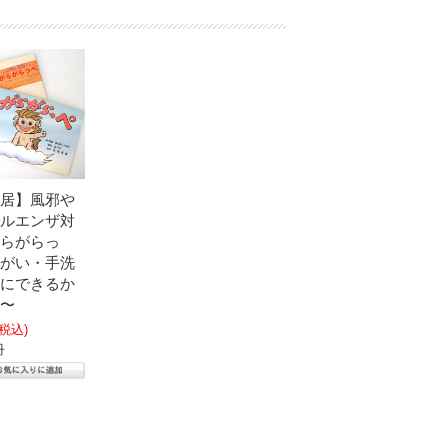
居】風邪や
ルエンザ対
らがらっ
がい・手洗
にできるか
〜
(税込)
冊