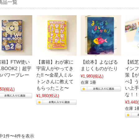
商品一覧
書籍】FTW使い
【書籍】わが家に
【絵本】よなばる
【紙芝
BOOK2｜超宇
宇宙人がやってき
まじくものがたり
インフ
のパワープレー
た!! 〜金星人ミル
策【が
¥1,980
(税込)
！
トンさんに教えて
ぺ】う
在庫 1冊
もらったこと〜
い上手
50
(税込)
な！！
¥1,980
(税込)
¥3,440
在庫 1
中1件〜4件を表示