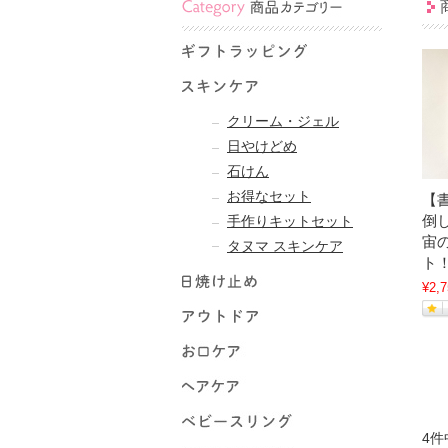
クリーム・ジェル
日やけどめ
石けん
お得なセット
【
倒し
手作りキットセット
宙
タヌマ スキンケア
ト
¥2,7
4件