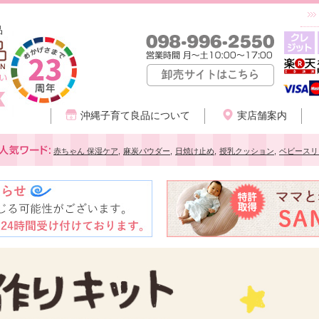
品
沖縄子育て良品について
実店舗案内
赤ちゃん 保湿ケア
,
麻炭パウダー
,
日焼け止め
,
授乳クッション
,
ベビースリ