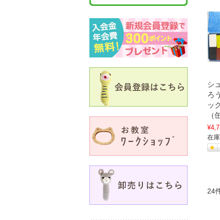
シ
ろ
ッ
（
¥4,7
在庫
24