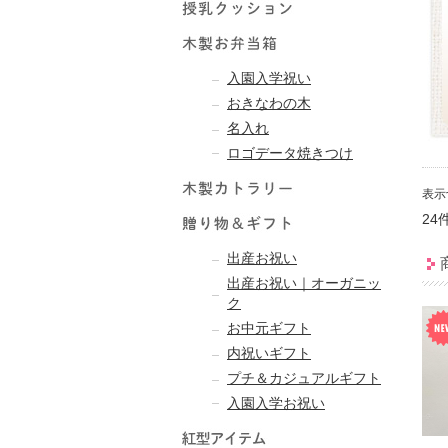
入園入学祝い
おきなわの木
名入れ
ロゴデータ焼きつけ
表示
24
出産お祝い
出産お祝い｜オーガニッ
ク
お中元ギフト
内祝いギフト
プチ＆カジュアルギフト
入園入学お祝い