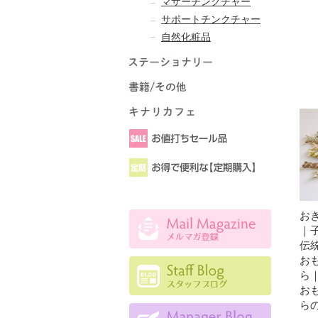
マザーチンクチャー
サポートチンクチャー
自然化粧品
お
｜
伝
お
ら
お
ら