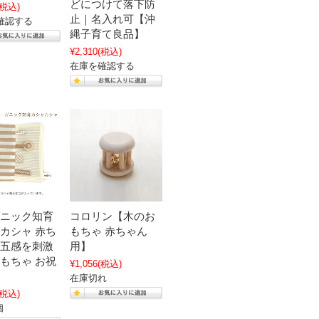
どにつけて落下防
(税込)
止｜名入れ可【沖
確認する
縄子育て良品】
¥2,310
(税込)
在庫を確認する
ニック知育
コロリン【木のお
カシャ 赤ち
もちゃ 赤ちゃん
五感を刺激
用】
もちゃ お祝
¥1,056
(税込)
在庫切れ
(税込)
個