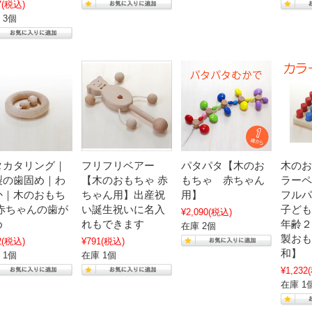
7
(税込)
 3個
タカタリング｜
フリフリベアー
パタパタ【木のお
木のお
製の歯固め｜わ
【木のおもちゃ 赤
もちゃ 赤ちゃん
ラーペ
か｜木のおもち
ちゃん用】出産祝
用】
フルパ
 赤ちゃんの歯が
い誕生祝いに名入
子ども
¥2,090
(税込)
め
れもできます
年齢２
在庫 2個
製おも
2
(税込)
¥791
(税込)
和】
 1個
在庫 1個
¥1,232
在庫 1