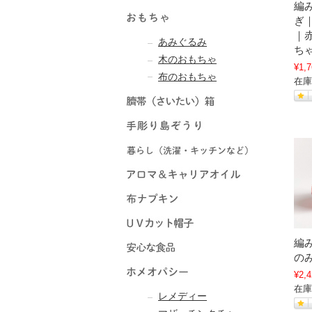
編
ぎ
｜
あみぐるみ
ち
木のおもちゃ
¥1,7
布のおもちゃ
在庫
編
の
¥2,4
在庫
レメディー