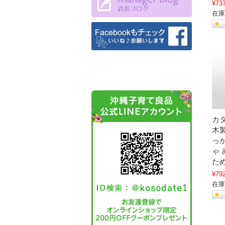
¥73
在庫
カ
木
っ
ゃ
た
¥79
在庫