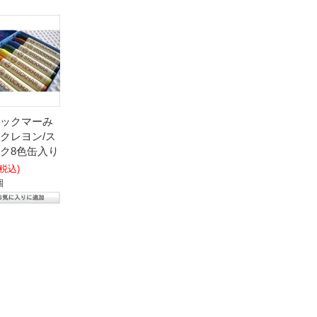
ックマーみ
クレヨン/ス
ク8色缶入り
(税込)
個