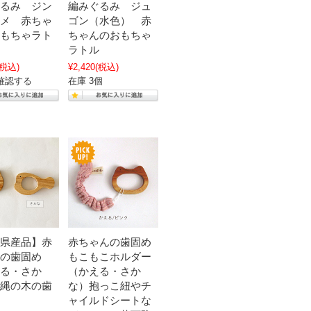
るみ ジン
編みぐるみ ジュ
メ 赤ちゃ
ゴン（水色） 赤
もちゃラト
ちゃんのおもちゃ
ラトル
(税込)
¥2,420
(税込)
確認する
在庫 3個
県産品】赤
赤ちゃんの歯固め
の歯固め
もこもこホルダー
る・さか
（かえる・さか
縄の木の歯
な）抱っこ紐やチ
ャイルドシートな