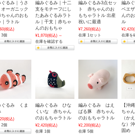
みぐるみ｜うさ
編みぐるみ｜十二
編みぐるみ3点セッ
編みぐ
｜オーガニック
支をモチーフにし
ト 赤ちゃんのお
ベエザ
赤ちゃんのおも
たあみぐるみラト
もちゃラトル 出産
んのお
ゃ｜ラトル
ル｜干支｜赤ちゃ
祝いに最適
ル
んのおもちゃ
60
(税込)
¥7,260
(税込)
¥2,420
 3個
在庫 1セット
在庫を
¥1,870
(税込)
～
在庫を確認する
みぐるみ くま
編みぐるみ ひな
編みぐるみ はえ
【沖縄
み
くいな 赤ちゃん
ばる豚 赤ちゃん
ちゃん
のおもちゃラトル
のおもちゃラトル
（かえ
20
(税込)
な）沖
 2個
¥2,420
(税込)
¥2,200
(税込)
固め
在庫 1個
在庫 5個