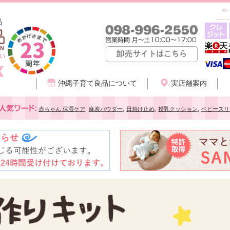
品
沖縄子育て良品について
実店舗案内
赤ちゃん 保湿ケア
,
麻炭パウダー
,
日焼け止め
,
授乳クッション
,
ベビースリ