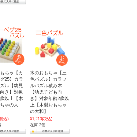
もちゃ【カ
木のおもちゃ【三
グ25】カラ
色パズル】カラフ
ズル【幼児
ルパズル積み木
向き】対象
【幼児子ども向
歳以上【木
き】対象年齢2歳以
ちゃの大
上【木製おもちゃ
の大和】
(税込)
¥1,210
(税込)
個
在庫 2個