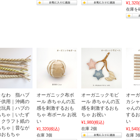
¥1,320
在庫を
きなわ 指ハブ
オーガニック布ボ
オーガニックモビ
オーガ
子供用｜沖縄の
ール 赤ちゃんの五
ール 赤ちゃんの五
カシャ
統玩具｜ハブの
感を刺激するおも
感を刺激するおも
ゃんの
もちゃ｜いたず
ちゃ 布ボール お祝
ちゃ お祝い
するお
｜クラフト紙の
い
い
¥1,980
(税込)
もちゃ｜昔なが
在庫 2個
¥1,320
(税込)
¥1,540
のおもちゃ
在庫 3個
在庫 3