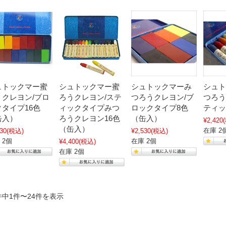
ュトックマー蜜
シュトックマー蜜
シュトックマーみ
シュト
うクレヨン/ブロ
ろうクレヨン/ステ
つろうクレヨン/ブ
つろう
クタイプ16色
ィックタイプみつ
ロックタイプ8色
ティッ
缶入）
ろうクレヨン16色
（缶入）
¥2,420
（缶入）
在庫 2
30
(税込)
¥2,530
(税込)
 2個
在庫 2個
¥4,400
(税込)
在庫 2個
件中1件〜24件を表示