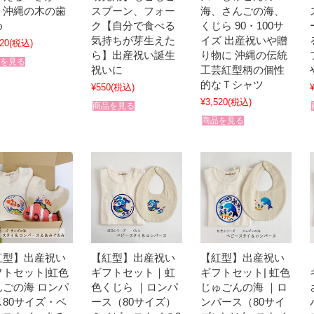
）沖縄の木の歯
スプーン、フォー
海、さんごの海、
め
ク【自分で食べる
くじら 90・100サ
気持ちが芽生えた
イズ 出産祝いや贈
20
(税込)
ら】出産祝い誕生
り物に 沖縄の伝統
を見る
祝いに
工芸紅型柄の個性
的なＴシャツ
¥550
(税込)
¥3,520
(税込)
商品を見る
商品を見る
紅型】出産祝い
【紅型】出産祝い
【紅型】出産祝い
フトセット|虹色
ギフトセット｜虹
ギフトセット| 虹色
んごの海 ロンパ
色くじら ｜ロンパ
じゅごんの海 ｜ロ
ス80サイズ・ベ
ース（80サイズ）
ンパース（80サイ