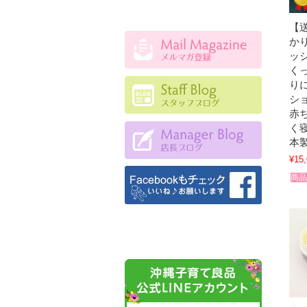
【
か
ッシ
く
り
シ
赤
く
本
¥15
商品