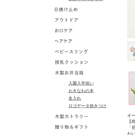
入園入学祝い
おきなわの木
名入れ
ロゴデータ焼きつけ
オ
【
「
わ