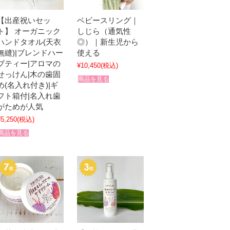
【出産祝いセッ
ベビースリング｜
ト】 オーガニック
しじら（通気性
ハンドタオル(天衣
◎）｜新生児から
無縫)|ブレンドハー
使える
ブティー|アロマの
¥10,450
(税込)
せっけん|木の歯固
商品を見る
め(名入れ付き)|ギ
フト箱付|名入れ歯
がためが人気
¥5,250
(税込)
商品を見る