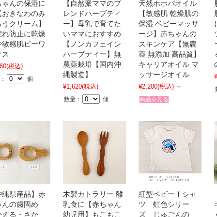
ちゃんの保湿に
【自然派ママのブ
天然ホホバオイル
【おきなわのみ
レンドハーブティ
【敏感肌 乾燥肌の
ろうクリーム】
ー】母乳で育てた
保湿 ベビーマッサ
荒れ防止に乾燥
いママにおすすめ
ージ】赤ちゃんの
や敏感肌ビーワ
【ノンカフェイン
スキンケア【無農
クス
ハーブティー】無
薬 無添加 高品質】
農薬栽培【国内沖
キャリアオイル マ
60
(税込)
縄製造】
ッサージオイル
：
個
¥1,620
(税込)
¥2,200
(税込)
～
数量：
個
商品を見る
沖縄県産品】赤
木製カトラリー 離
紅型ベビーＴシャ
ゃんの歯固め
乳食に【赤ちゃん
ツ 虹色シリー
かえる・さか
幼児用】もこもこ
ズ じゅごんの