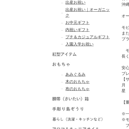
出産お祝い
沖
出産お祝い｜オーガニッ
ク
オ
お中元ギフト
モ
内祝いギフト
ま
プチ＆カジュアルギフト
プ
入園入学お祝い
モ
長
安
プ
あみぐるみ
【サ
木のおもちゃ
月 
布のおもちゃ
星 
【重
※
※
ブ