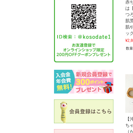
赤
は
つ
肌
肌
ッ
¥2,8
数量
【
ち
（