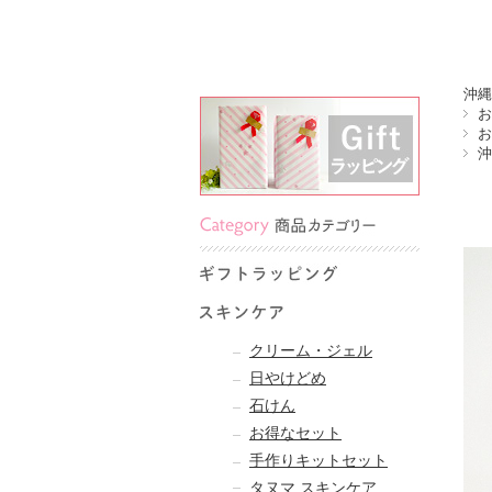
沖縄
お
お
沖
クリーム・ジェル
日やけどめ
石けん
お得なセット
手作りキットセット
タヌマ スキンケア