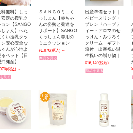
送料無料】しっ
ＳＡＮＧＯミニく
出産準備セット｜
り安定の授乳ク
っしょん【赤ちゃ
ベビースリング・
ョン【SANGO
んの姿勢と発達を
ブレンドハーブテ
っしょん】へた
サポート】SANGO
ィー・アロマのせ
にくい授乳クッ
くっしょん専用の
っけん・みつろう
ョン安心安全な
ミニクッション
クリーム｜ギフト
ちゃんが心地よ
箱付｜出産祝い誕
¥1,870
(税込)
～
寝るベット【日
生祝いの贈り物｜
商品を見る
製沖縄産】
¥16,140
(税込)
,070
(税込)
～
商品を見る
を見る