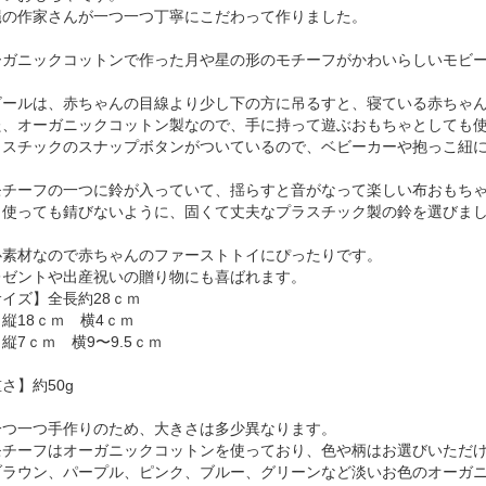
縄の作家さんが一つ一つ丁寧にこだわって作りました。
ーガニックコットンで作った月や星の形のモチーフがかわいらしいモビ
ビールは、赤ちゃんの目線より少し下の方に吊るすと、寝ている赤ちゃ
た、オーガニックコットン製なので、手に持って遊ぶおもちゃとしても
ラスチックのスナップボタンがついているので、ベビーカーや抱っこ紐
チーフの一つに鈴が入っていて、揺らすと音がなって楽しい布おもち
く使っても錆びないように、固くて丈夫なプラスチック製の鈴を選びま
心素材なので赤ちゃんのファーストトイにぴったりです。
レゼントや出産祝いの贈り物にも喜ばれます。
イズ】全長約28ｃｍ
縦18ｃｍ 横4ｃｍ
縦7ｃｍ 横9〜9.5ｃｍ
さ】約50g
一つ一つ手作りのため、大きさは多少異なります。
モチーフはオーガニックコットンを使っており、色や柄はお選びいただ
ラウン、パープル、ピンク、ブルー、グリーンなど淡いお色のオーガニ