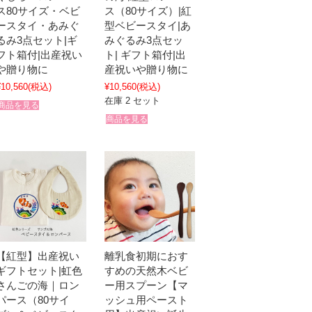
ス80サイズ・ベビ
ス（80サイズ）|紅
ースタイ・あみぐ
型ベビースタイ|あ
るみ3点セット|ギ
みぐるみ3点セッ
フト箱付|出産祝い
ト| ギフト箱付|出
や贈り物に
産祝いや贈り物に
¥10,560
(税込)
¥10,560
(税込)
在庫 2 セット
商品を見る
商品を見る
【紅型】出産祝い
離乳食初期におす
ギフトセット|虹色
すめの天然木ベビ
さんごの海｜ロン
ー用スプーン【マ
パース（80サイ
ッシュ用ペースト