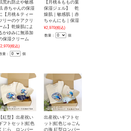
肌荒れ防止や敏感
【月桃＆ももの葉
肌 赤ちゃんの保湿
保湿ジェル】 乾
に【月桃＆ティー
燥肌｜敏感肌｜赤
ツリーのケアクリ
ちゃんにも｜保湿
ーム】乾燥肌によ
¥2,970
(税込)
るかゆみに無添加
数量：
個
の保湿クリーム
¥2,970
(税込)
数量：
個
【紅型】出産祝い
出産祝いギフトセ
ギフトセット|虹色
ット|虹色じゅごん
くじら ロンパー
の海 紅型ロンパー