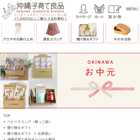
TOP
>
ベビースリング（抱っこ紐）
>
贈り物＆ギフト
>
贈り物＆ギフト
>
出産祝い
>
沖縄子育て良品オリジナル商品