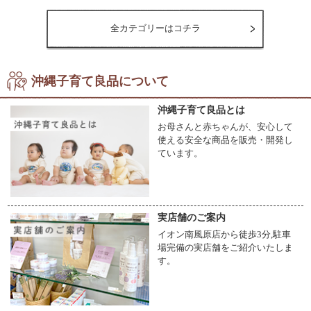
日本（沖縄）
全カテゴリーはコチラ
■スリングについて
よくあるご質問はこちら
沖縄子育て良品について
■購入後の
安心サポート体制についてはこちら
【スリングの使用方法】
沖縄子育て良品とは
お母さんと赤ちゃんが、安心して
◆はじめに◆
使える安全な商品を販売・開発し
この3つのポイントが重要です！！
ています。
(1)たすきがけにしてください。
(2)リングは鎖骨の高い位置にくるようにしてください。
(3)赤ちゃんの入る生地はおへその高さくらいに調整しておきます。
※生地がねじれていないかをチェックしてください。
実店舗のご案内
※スリングをセットするときは、抱っこしながらではなく寝かせておいてくださ
イオン南風原店から徒歩3分,駐車
い。
場完備の実店舗をご紹介いたしま
横抱きの場合には、赤ちゃんの頭はリングと反対側に来るようにしたほうが初心者
す。
向けです。
◆抱いてみよう◆
【１】
リングと反対側の腕に赤ちゃんを抱っこしてください。