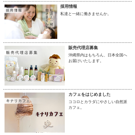
(注)ぐずっているときなどはまず、抱っこで落ちつかせてから抱っこしてあげて
採用情報
ください。足が突っ張ったまま無理にスリングを使うと股関節脱臼につながる場合
があるので気を付けましょう。
私達と一緒に働きませんか。
【２】
空いているほうの手で、スリングのポーチ部分の生地を広げ、赤ちゃんの足
とおしりのほうからのせます。
【３】
赤ちゃんは抱っこしたまま少し前かがみになり、胸のほうのポーチ部分の生
地を持ち上げてきます。
販売代理店募集
【４】
次にポーチの中に一緒に入っている腕を取るために反対の手で外側から赤ち
沖縄県内はもちろん、日本全国へ
ゃんをしっかり押さえ横抱きにします。
(注)
赤ちゃんの足は、自然な体勢を保つために膝をMの字に開いた状態
にして
お届けいたします。
ください。
【５】
リングから垂れているテール部分を持ち、下に引きながら高さを調整しま
す。
【６】
次にふちのテール部分でゆるいところをしっかりと引っ張り、ママと赤ちゃ
んを密着させます。
カフェをはじめました
(注)落下防止のため、赤ちゃんの頭側の手は離さずに支えてあげてください。
ココロとカラダにやさしい自然派
カフェ。
【横抱きをする時の注意点】
生後間もない赤ちゃんの関節は、やわらかく股関節が外れやすい状態です。
股関節脱臼を防ぐためには、赤ちゃんの自然な体勢を保つために
膝をMの字に開い
た状態
で横抱きしてください。