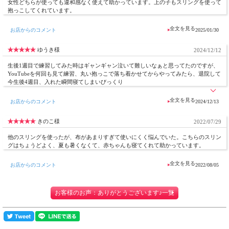
女性どちらが使っても違和感なく使えて助かっています。上の子もスリングを使って
つなぎ目のないステンレスのリングを使用
抱っこしてくれています。
お店からのコメント
2025/01/30
■素材
綿１００％
洗濯ネットに入れて洗濯機で洗えます。いつでも清潔をキープできます。
ゆうき様
2024/12/12
しじら織りとは、凹凸とシボのある「ちぢみ」のある生地。
生後1週目で練習してみた時はギャンギャン泣いて難しいなぁと思ってたのですが、
シボの凹凸のおかげで、さらりと肌触り良く、軽くて涼しいのが特徴です。
YouTubeを何回も見て練習、丸い抱っこで落ち着かせてからやってみたら、退院して
綿素材なので、通気性、吸湿性に優れています。
今生後4週目、入れた瞬間寝てしまいびっくり
お店からのコメント
2024/12/13
■柄・色
きのこ様
2022/07/29
しじら織・ワインレッド
しじら織・ソフトピンク
他のスリングを使ったが、布があまりすぎて使いにくく悩んでいた。こちらのスリン
しじら織・アイボリー(※)
グはちょうどよく、夏も暑くなくて、赤ちゃんも寝てくれて助かっています。
しじら織・ライトグリーン
しじら織・ライトブルー
お店からのコメント
2022/08/05
しじら織・ネイビー
(※)少しピンクがかったアイボリーになります。
お客様のお声：ありがとうございます♪一覧
■製造