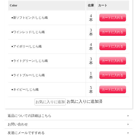
Color
在庫
カート
4
●新ソフトピンク/しじら織
本
3
●ワインレッド/しじら織
本
4
●アイボリー/しじら織
本
3
●ライトグリーン/しじら織
本
1
●ライトブルー/しじら織
本
5
●ネイビー/しじら織
本
お気に入りに追加済
返品についての詳細はこちら
お問い合わせ
友達にメールですすめる