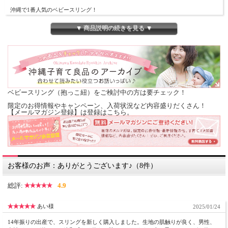
沖縄で1番人気のベビースリング！
新生児から使えて赤ちゃんにとって楽な姿勢をキープ出来ます。
▼ 商品説明の続きを見る ▼
赤ちゃんもベビースリングの中でぐっすり寝てくれるので、ママも嬉しいそんなベ
ビースリングです。
新生児は「横抱き」、おすわりが出来るころには「縦抱き」や「カンガルー抱っ
こ」など、赤ちゃんの月齢に合わせていろいろな抱っこが出来ます。
新生児から15kgくらいまで、長く愛用できるのもうれしいポイントです。
ベビースリング（抱っこ紐）をご検討中の方は要チェック！
限定のお得情報やキャンペーン、入荷状況など内容盛りだくさん！
【メールマガジン登録】は登録はこちら。
■こだわり
・肩
最低限度必要な綿を入れています。肩への負担は軽く、もたつかず、夏も暑くなり
ません。
・ポーチ
生地の幅も赤ちゃんを安全にしっかりくるめるようにしております。
お客様のお声：ありがとうございます♪（8件）
・サイズ
総評:
4.9
身長150ｃｍ前後の方から175ｃｍくらいの方まで使用できるサイズです。
テール部分は、授乳のときの授乳隠しや、お散歩のときの日差しよけと風よけに使
えます♪
あい様
2025/01/24
・リング
14年振りの出産で、スリングを新しく購入しました。生地の肌触りが良く、男性、
直径6センチ