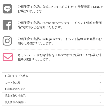
沖縄子育て良品の公式LINEはじめました！ 最新情報をLINEで
お届けいたします。
◆うまく抱っこできないという方によくあるパターン◆
・リングが胸の方に下がっているとき
・テールの引張りがゆるくて、密着していないとき
・おへそよりも下の方にぶら下げて抱っこしているとき
沖縄子育て良品のFacebookページです。 イベント情報や新商
・月齢が高くなっているとき（縦抱っこなら落ち着くことがあります）
品のお知らせを告知いたします。
【首まくらを一緒にお使いいただく時の注意】
沖縄子育て良品のinstagramです。 イベント情報や新商品のお
・当店オリジナル「ベビースリング」で抱っこする際に赤ちゃんの首がぐらつかな
知らせを告知いたします。
いようにやさしく支えるための補助まくらです。
・お布団などで横になって眠るお昼寝や夜のおやすみ用のまくらとしてはお使いい
ただけません。
キャンペーンやお得情報をメルマガにてお届け！ いち早く情
・新生児期～首がすわる頃（1歳ごろ）までお使いいただけます。
報をお届けいたします。
・赤ちゃんの呼吸や表情、姿勢が崩れていないかをこまめに確認しながらお使いく
ださい。
・もし苦しそうな様子や、いつもと違うと感じる点がある場合は、すぐに使用をお
控えください。
お店のトップへ戻る
カートを見る
お客様の声を見る
特定商取引法表示
個人情報の取扱い