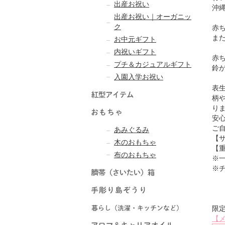
出産お祝い
沖
出産お祝い｜オーガニッ
ク
赤
ま
お中元ギフト
内祝いギフト
赤
プチ＆カジュアルギフト
鈴
入園入学お祝い
表
柄
り
安
ご
あみぐるみ
【サ
木のおもちゃ
【重
布のおもちゃ
※
※
限
【