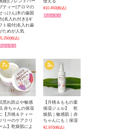
無縫)|ブレンドハー
使える
ブティー|アロマの
¥10,450
(税込)
せっけん|木の歯固
商品を見る
め(名入れ付き)|ギ
フト箱付|名入れ歯
がためが人気
¥5,250
(税込)
商品を見る
肌荒れ防止や敏感
【月桃＆ももの葉
肌 赤ちゃんの保湿
保湿ジェル】 乾
に【月桃＆ティー
燥肌｜敏感肌｜赤
ツリーのケアクリ
ちゃんにも｜保湿
ーム】乾燥肌によ
¥2,970
(税込)