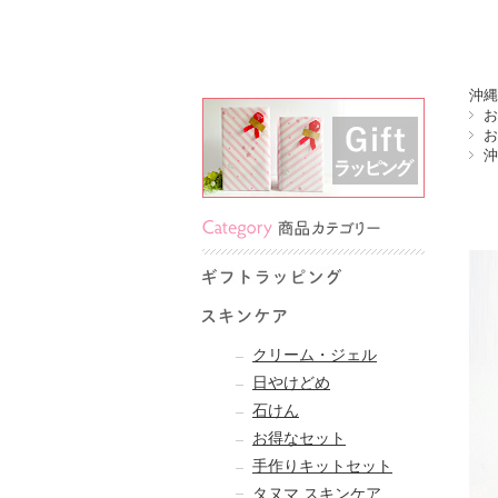
沖縄
お
お
沖
クリーム・ジェル
日やけどめ
石けん
お得なセット
手作りキットセット
タヌマ スキンケア