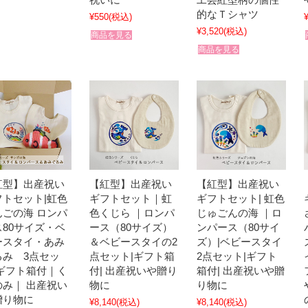
的なＴシャツ
¥550
(税込)
¥3,520
(税込)
商品を見る
商品を見る
紅型】出産祝い
【紅型】出産祝い
【紅型】出産祝い
フトセット|虹色
ギフトセット｜虹
ギフトセット| 虹色
んごの海 ロンパ
色くじら ｜ロンパ
じゅごんの海 ｜ロ
ス80サイズ・ベ
ース（80サイズ）
ンパース（80サイ
ースタイ・あみ
＆ベビースタイの2
ズ）|ベビースタイ
るみ 3点セッ
点セット|ギフト箱
2点セット|ギフト
|ギフト箱付｜く
付| 出産祝いや贈り
箱付| 出産祝いや贈
のみ｜ 出産祝い
物に
り物に
贈り物に
¥8,140
(税込)
¥8,140
(税込)