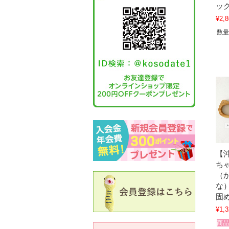
ッ
¥2,8
数量
【
ち
（
な
固
¥1,3
商品