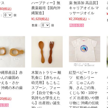
クス
ハーブティー】無
薬 無添加 高品質】
農薬栽培【国内沖
キャリアオイル マ
60
(税込)
縄製造】
ッサージオイル
：
個
¥1,620
(税込)
¥2,200
(税込)
～
数量：
個
商品を見る
沖縄県産品】赤
木製カトラリー 離
紅型ベビーＴシャ
ゃんの歯固め
乳食に【赤ちゃん
ツ 虹色シリー
かえる・さか
幼児用】もこもこ
ズ じゅごんの
）沖縄の木の歯
スプーン、フォー
海、さんごの海、
め
ク【自分で食べる
くじら 90・100サ
気持ちが芽生えた
イズ 出産祝いや贈
20
(税込)
ら】出産祝い誕生
り物に 沖縄の伝統
を見る
祝いに
工芸紅型柄の個性