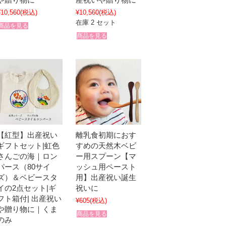
¥10,560
(税込)
¥10,560
(税込)
在庫 2 セット
商品を見る
商品を見る
【紅型】出産祝い
離乳食初期におす
ギフトセット|虹色
すめの天然木ベビ
さんごの海｜ロン
ー用スプーン【マ
パース（80サイ
ッシュ用ペースト
ズ）＆ベビースタ
用】出産祝い誕生
イの2点セット|ギ
祝いに
フト箱付| 出産祝い
¥605
(税込)
や贈り物に｜くま
商品を見る
のみ