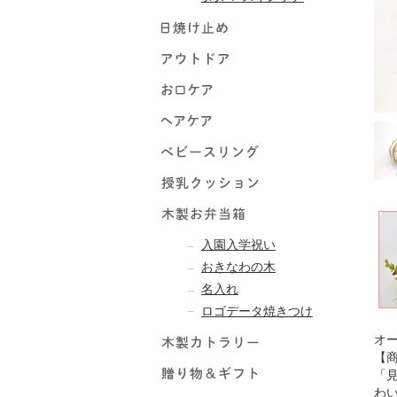
入園入学祝い
おきなわの木
名入れ
ロゴデータ焼きつけ
オ
【
「
わ