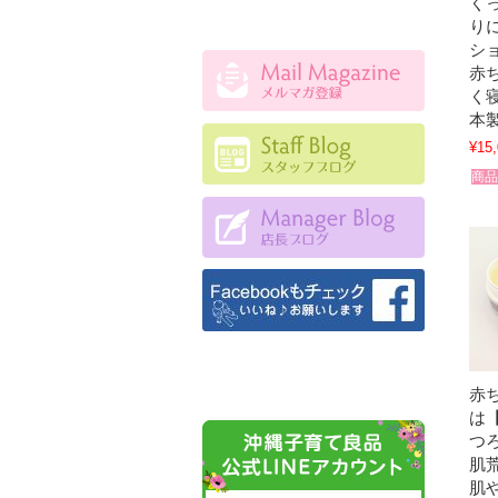
く
り
シ
赤
く
本
¥15
商品
赤
は
つ
肌
肌