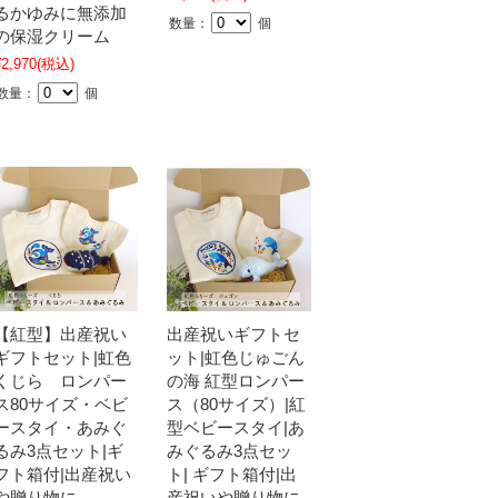
るかゆみに無添加
数量：
個
の保湿クリーム
¥2,970
(税込)
数量：
個
【紅型】出産祝い
出産祝いギフトセ
ギフトセット|虹色
ット|虹色じゅごん
くじら ロンパー
の海 紅型ロンパー
ス80サイズ・ベビ
ス（80サイズ）|紅
ースタイ・あみぐ
型ベビースタイ|あ
るみ3点セット|ギ
みぐるみ3点セッ
フト箱付|出産祝い
ト| ギフト箱付|出
や贈り物に
産祝いや贈り物に