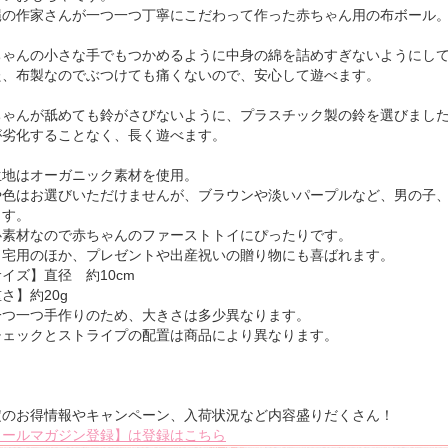
縄の作家さんが一つ一つ丁寧にこだわって作った赤ちゃん用の布ボール
ちゃんの小さな手でもつかめるように中身の綿を詰めすぎないようにし
た、布製なのでぶつけても痛くないので、安心して遊べます。
ちゃんが舐めても鈴がさびないように、プラスチック製の鈴を選びまし
が劣化することなく、長く遊べます。
生地はオーガニック素材を使用。
や色はお選びいただけませんが、ブラウンや淡いパープルなど、男の子
ます。
心素材なので赤ちゃんのファーストトイにぴったりです。
自宅用のほか、プレゼントや出産祝いの贈り物にも喜ばれます。
イズ】直径 約10cm
さ】約20g
一つ一つ手作りのため、大きさは多少異なります。
チェックとストライプの配置は商品により異なります。
定のお得情報やキャンペーン、入荷状況など内容盛りだくさん！
メールマガジン登録】は登録はこちら