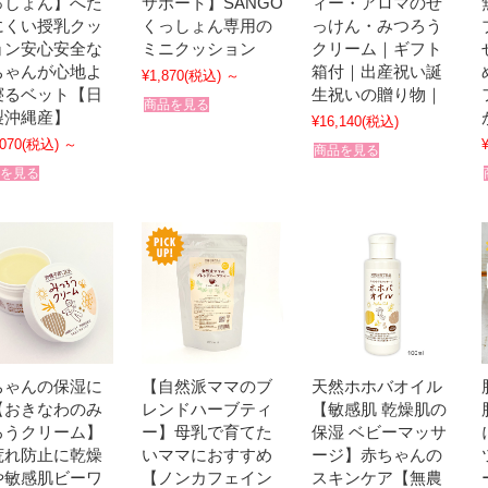
っしょん】へた
サポート】SANGO
ィー・アロマのせ
にくい授乳クッ
くっしょん専用の
っけん・みつろう
ョン安心安全な
ミニクッション
クリーム｜ギフト
ちゃんが心地よ
箱付｜出産祝い誕
¥1,870
(税込)
～
寝るベット【日
生祝いの贈り物｜
商品を見る
製沖縄産】
¥16,140
(税込)
,070
(税込)
～
商品を見る
を見る
ちゃんの保湿に
【自然派ママのブ
天然ホホバオイル
【おきなわのみ
レンドハーブティ
【敏感肌 乾燥肌の
ろうクリーム】
ー】母乳で育てた
保湿 ベビーマッサ
荒れ防止に乾燥
いママにおすすめ
ージ】赤ちゃんの
や敏感肌ビーワ
【ノンカフェイン
スキンケア【無農