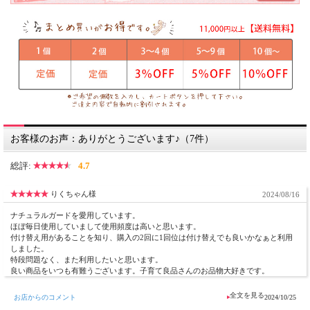
が若干変化する場合がございす。
お肌のナチュラルガード付替は、アルミキャップを外して、本体についているスプ
レーヘッドと交換して、お使いください。
【ご使用上の注意】
●お肌に異常が生じていないか、よく注意してご使用ください。
●化粧品がお肌に合わないときはご使用をおやめ下さい。
異常があるまま使い続けると症状を悪化させることがあります。皮膚科専門医等
にご相談ください。
・使用中、赤味、はれ、かゆみ、刺激、色抜け（白斑など）や黒ずみ等の異常が
あらわれた場合。
・クリームを使用したお肌に直射日光が当たって異常があらわれた場合。
お客様のお声：ありがとうございます♪（7件）
●傷やはれもの、しっしん等、異常がある部位への使用はお控えください。
●目や口に入らないよう注意してください。
●敏感肌の方にも安心してお使いいただける商品となっておりますが、アレルギー
総評:
4.7
などをお持ちの方は、腕の内側などお肌の柔らかい部分でパッチテストを行ってか
らお使い下さい。
りくちゃん様
●直射日光や高温・多湿を避け、涼しい場所で保管してください。
2024/08/16
●乳幼児の手が届かない所に保管してください。
ナチュラルガードを愛用しています。
●天然の原料を使用してるため、香り・色が若干違う場合がありますが、品質上問
ほぼ毎日使用していまして使用頻度は高いと思います。
題ありません。
付け替え用があることを知り、購入の2回に1回位は付け替えでも良いかなぁと利用
●予告なくボトルやパッケージが変更になる場合がございます。
しました。
特段問題なく、また利用したいと思います。
良い商品をいつも有難うございます。子育て良品さんのお品物大好きです。
お店からのコメント
2024/10/25