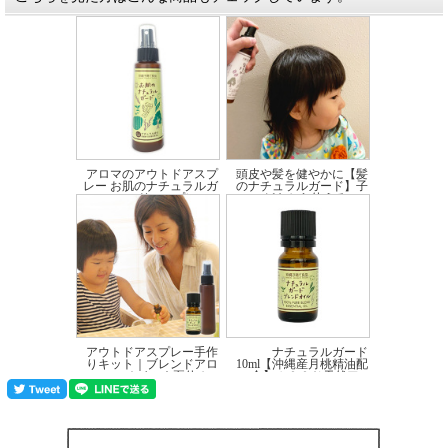
アロマのアウトドアスプ
頭皮や髪を健やかに【髪
レー お肌のナチュラルガ
のナチュラルガード】子
ード スプレー...
どもから使えるヘ...
価格:1,650円(税込)
価格:1,870円(税込)
アウトドアスプレー手作
ナチュラルガード
りキット｜ブレンドアロ
10ml【沖縄産月桃精油配
マオイル｜夏休み...
合】１００％天然ア...
価格:2,420円(税込)
価格:2,200円(税込)