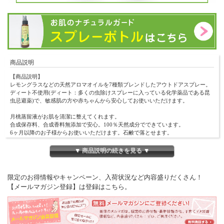
商品説明
【商品説明】
レモングラスなどの天然アロマオイルを7種類ブレンドしたアウトドアスプレー。
ディート不使用(ディート：多くの虫除けスプレーに入っている化学薬品である昆
虫忌避薬)で、敏感肌の方や赤ちゃんから安心してお使いいただけます。
月桃蒸留液がお肌を清潔に整えてくれます。
合成保存料、合成香料無添加で安心。100％天然成分でできています。
6ヶ月以降のお子様からお使いいただけます。石鹸で落とせます。
【内容量】100ml
▼ 商品説明の続きを見る ▼
【使用目安】生後6ヶ月～
【原材料・成分】
月桃精油 、シトロネラ精油 、ティートゥリー精油 、ペパーミント精油 、ラベンダ
限定のお得情報やキャンペーン、入荷状況など内容盛りだくさん！
ー精油 、レモングラス精油 、
【メールマガジン登録】は登録はこちら。
レモンユーカリ精油 、エタノール 、グリセリン
【使用方法】
よく振ってからご使用下さい。
※お肌にやさしい天然由来の成分で作られております。そのため、製品の色や香り