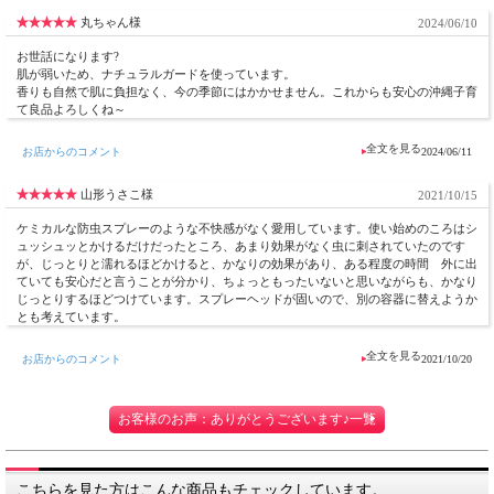
丸ちゃん様
2024/06/10
お世話になります?
肌が弱いため、ナチュラルガードを使っています。
香りも自然で肌に負担なく、今の季節にはかかせません。これからも安心の沖縄子育
て良品よろしくね～
お店からのコメント
2024/06/11
山形うさこ様
2021/10/15
ケミカルな防虫スプレーのような不快感がなく愛用しています。使い始めのころはシ
ュッシュッとかけるだけだったところ、あまり効果がなく虫に刺されていたのです
が、じっとりと濡れるほどかけると、かなりの効果があり、ある程度の時間 外に出
ていても安心だと言うことが分かり、ちょっともったいないと思いながらも、かなり
じっとりするほどつけています。スプレーヘッドが固いので、別の容器に替えようか
とも考えています。
お店からのコメント
2021/10/20
お客様のお声：ありがとうございます♪一覧
こちらを見た方はこんな商品もチェックしています。