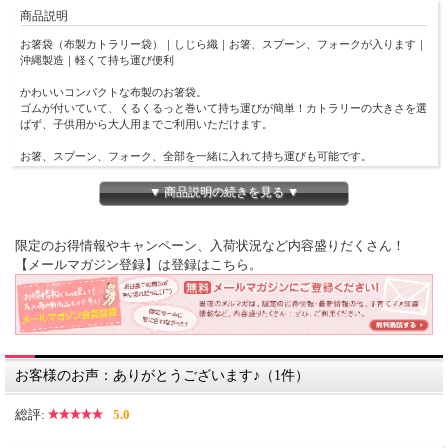
商品説明
お箸袋（布製カトラリー袋）｜しじら織｜お箸、スプーン、フォークが入ります｜
沖縄製造｜軽くて持ち運び便利
かわいいコンパクトな布製のお箸袋。
ゴムが付いていて、くるくるっと巻いて持ち運びが簡単！カトラリーの大きさを選
ばず、子供用から大人用までご利用いただけます。
お箸、スプーン、フォーク、全部を一緒に入れて持ち運びも可能です。
沖縄でひとつひとつ丁寧にお作りしています。
▼ 商品説明の続きを見る ▼
【素材】
綿100％しじら織り
限定のお得情報やキャンペーン、入荷状況など内容盛りだくさん！
【カラー】４色からお選びいただけます。（画像をご参考下さい）
・ワインレッド
【メールマガジン登録】は登録はこちら。
・ソフトピンク
・ネイビー
・ライトブルー
※ボタンやゴムなど、色や素材等が異なる場合がございます。
【製造】
お客様のお声：ありがとうございます♪（1件）
日本（沖縄）
※おそろいのランチバッグはこちら
総評:
5.0
※おそろいのランチバンドはこちら