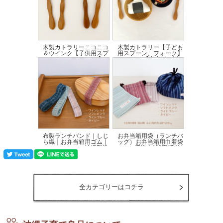
木製カトラリーニコニコ
木製カトラリー【子ども
＆ウインク【子供用スプ
用スプーン、フォーク】
ーン、フォーク】...
サオ【出産祝い誕...
価格:605円(税込)
価格:572円(税込)
布製ランチバンド｜しじ
お弁当箱用袋（ランチバ
ら織｜お弁当箱用ゴム｜
ッグ）お弁当箱用巾着袋
沖縄製造
価格:1,100円(税込)
価格:715円(税込)
全カテゴリーはコチラ