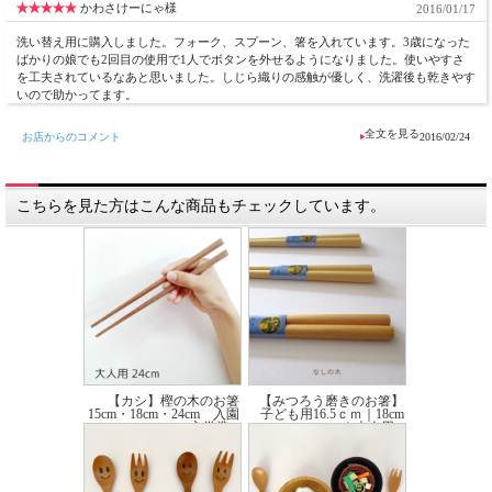
かわさけーにゃ様
2016/01/17
洗い替え用に購入しました。フォーク、スプーン、箸を入れています。3歳になった
ばかりの娘でも2回目の使用で1人でボタンを外せるようになりました。使いやすさ
を工夫されているなあと思いました。しじら織りの感触が優しく、洗濯後も乾きやす
いので助かってます。
お店からのコメント
2016/02/24
こちらを見た方はこんな商品もチェックしています。
【カシ】樫の木のお箸
【みつろう磨きのお箸】
15cm・18cm・24cm 入園
子ども用16.5ｃｍ｜18cm
入学準...
｜大人用...
価格:1,320円(税込)
～
価格:660円(税込)