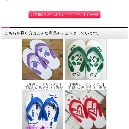
お客様のお声：ありがとうございます♪一覧
こちらを見た方はこんな商品もチェックしています。
【沖縄ビーチサンダル】
【沖縄ビーチサンダル】
手彫りの島ぞうり【海が
手彫りの島ぞうり【天使
め柄】ゴム草履
の羽＆ハイビスカ...
価格:2,100円(税込)
価格:2,100円(税込)