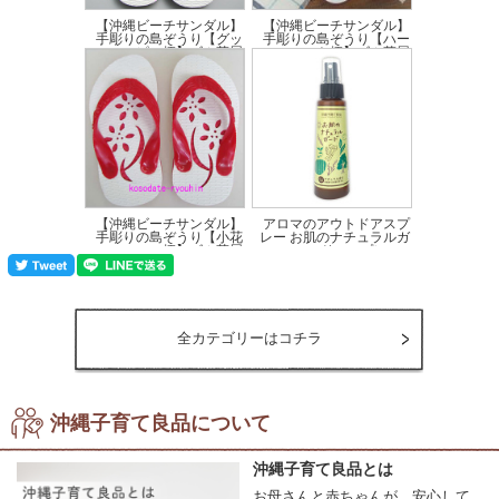
【沖縄ビーチサンダル】
【沖縄ビーチサンダル】
手彫りの島ぞうり【グッ
手彫りの島ぞうり【ハー
ピー柄】ゴム草履
ト柄】ゴム草履
価格:2,100円(税込)
価格:2,100円(税込)
【沖縄ビーチサンダル】
アロマのアウトドアスプ
手彫りの島ぞうり【小花
レー お肌のナチュラルガ
柄】ゴム草履
ード スプレー...
価格:2,100円(税込)
価格:1,650円(税込)
全カテゴリーはコチラ
沖縄子育て良品について
沖縄子育て良品とは
お母さんと赤ちゃんが、安心して