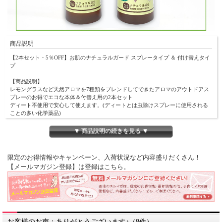
商品説明
【2本セット・5％OFF】お肌のナチュラルガード スプレータイプ ＆ 付け替えタイ
プ
【商品説明】
レモングラスなど天然アロマを7種類をブレンドしてできたアロマのアウトドアス
プレーのお得でエコな本体＆付替え用の2本セット
ディート不使用で安心して使えます。(ディートとは虫除けスプレーに使用される
ことの多い化学薬品)
月桃蒸留液がお肌を清潔に整えてくれます。
合成保存料、合成香料無添加、100％天然アロマ成分でできています。
▼ 商品説明の続きを見る ▼
アロマなので安心してお使いいただけます。
6ヶ月以降のお子様からお使いいただけます。
限定のお得情報やキャンペーン、入荷状況など内容盛りだくさん！
【内容量】
【メールマガジン登録】は登録はこちら。
お肌のナチュラルガード100ml
お肌のナチュラルガード付替え用100ml
【使用目安】生後6ヶ月〜
【原材料・成分】
月桃精油 、シトロネラ精油 、ティートゥリー精油
ペパーミント精油 、ラベンダー精油 、レモングラス精油
お客様のお声：ありがとうございます♪（8件）