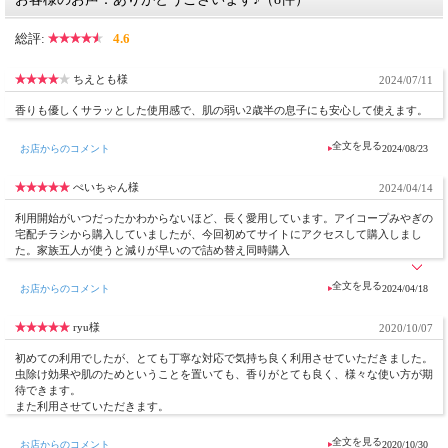
レモンユーカリ精油 、エタノール 、グリセリン
【使用方法】
総評:
4.6
オイル成分が浮きますので、よく振ってからご使用ください。
また、汗をよく拭き取ってから、スプレーしてください。
ちえとも様
2024/07/11
お顔などには直接スプレーせずに、一度手にスプレーしてから
塗るようにして下さい。
香りも優しくサラッとした使用感で、肌の弱い2歳半の息子にも安心して使えます。
目に入った場合はよくすすいで下さい。
【ご使用上の注意】
お店からのコメント
2024/08/23
●お肌に異常が生じていないか、よく注意してご使用ください。
●化粧品がお肌に合わないときはご使用をおやめ下さい。
ぺいちゃん様
2024/04/14
異常があるまま使い続けると症状を悪化させることがあります。皮膚科専門医等
にご相談ください。
利用開始がいつだったかわからないほど、長く愛用しています。アイコープみやぎの
・使用中、赤味、はれ、かゆみ、刺激、色抜け（白斑など）や黒ずみ等の異常が
宅配チラシから購入していましたが、今回初めてサイトにアクセスして購入しまし
あらわれた場合。
た。家族五人が使うと減りが早いので詰め替え同時購入
・クリームを使用したお肌に直射日光が当たって異常があらわれた場合。
●傷やはれもの、しっしん等、異常がある部位への使用はお控えください。
お店からのコメント
2024/04/18
●目や口に入らないよう注意してください。
●敏感肌の方にも安心してお使いいただける商品となっておりますが、アレルギー
などをお持ちの方は、腕の内側などお肌の柔らかい部分でパッチテストを行ってか
ryu様
2020/10/07
らお使い下さい。
●直射日光や高温・多湿を避け、涼しい場所で保管してください。
初めての利用でしたが、とても丁寧な対応で気持ち良く利用させていただきました。
●乳幼児の手が届かない所に保管してください。
虫除け効果や肌のためということを置いても、香りがとても良く、様々な使い方が期
●天然の原料を使用してるため、香り・色が若干違う場合がありますが、品質上問
待できます。
題ありません。
また利用させていただきます。
●予告なくボトルやパッケージが変更になる場合がございます。
お店からのコメント
2020/10/30