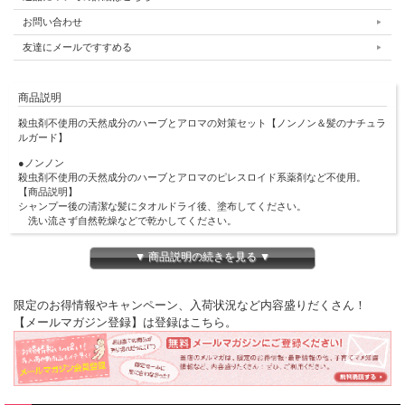
お問い合わせ
友達にメールですすめる
商品説明
殺虫剤不使用の天然成分のハーブとアロマの対策セット【ノンノン＆髪のナチュラ
ルガード】
●ノンノン
殺虫剤不使用の天然成分のハーブとアロマのピレスロイド系薬剤など不使用。
【商品説明】
シャンプー後の清潔な髪にタオルドライ後、塗布してください。
洗い流さず自然乾燥などで乾かしてください。
【内容量】100ml
▼ 商品説明の続きを見る ▼
【原材料・成分】
高濃度天然鉱物抽出ミネラル、月桃蒸留水、天然植物エキス(ラベンダー、レモン
バーム、ティーツリー等)、沖縄海塩
限定のお得情報やキャンペーン、入荷状況など内容盛りだくさん！
【メールマガジン登録】は登録はこちら。
【ご使用の目安について】
・ご使用の目安は2～3日に1回程度ですが、毎日使用しても問題ありません。
・6ヶ月未満の赤ちゃんのお肌は、繊細で敏感です。
刺激になる可能性がありますのでご使用はお控えください。
・1歳未満のお子様へのご使用の際は、パッチテスト（耳の後ろのお肌の柔らかい
部分）を行ってください。