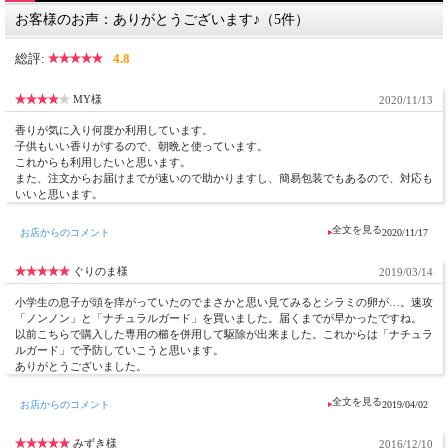
お客様のお声：ありがとうございます♪（5件）
※予告なくボトルやパッケージが変更になる場合がございます。ご了承ください。
総評:
4.8
●髪のナチュラルガード
お肌の弱いお子様にも安心です。殺虫成分「ピレスロイド系」薬剤不使用！
MY様
2020/11/13
植物性オイルに精油をブレンドし、髪をしっとり健やかに保つためのスプレーで
す。
香りが気に入り何度か利用しています。
すっきりさっぱり、ハッカ油で清涼感をプラス。
子供もいい香りがするので、朝晩と使っています。
これからも利用したいと思います。
【内容量】 100ml 【全成分】
また、注文からお届けまでが速いので助かりますし、簡易包装でもあるので、対応も
水・エタノール・マカデミアナッツ油・ペンチレングリコール・グリセリン・
いいと思います。
PEG-２０水添ヒマシ油・ベタイン・ローズマリーエキス・褐藻エキス・トコフェ
ロール・ソルビトール・ニガリ・カプリル酸グリセリル・ハッカ油・ティートゥリ
ー葉油
お店からのコメント
2020/11/17
【使用方法】
ぐりのま様
2019/03/14
よく振って直接髪にスプレーします。スプレーした後は、髪によくなじませて下さ
い。
小学生の息子が頭を痒がっていたのでまさかと思い見てみるとシラミの卵が…。速攻
目に入った場合には、刺激がありますので、水で洗い流してください。
「ノンノン」と「ナチュラルガード」を買いました。届くまでが早かったですね。
万が一お口に入っても大丈夫です。大量に飲み込んだ場合は、すぐに医療機関にご
以前こちらで購入した専用の櫛を併用して駆除が出来ました。これからは「ナチュラ
相談下さい。
ルガード」で予防していこうと思います。
ありがとうございました。
※お肌にやさしい天然由来の成分で作られております。そのため、製品の色や香り
が若干変化する場合がございます。
※予告なくボトルやパッケージが変更になる場合がございます。ご了承ください。
お店からのコメント
2019/04/02
みずき様
2016/12/10