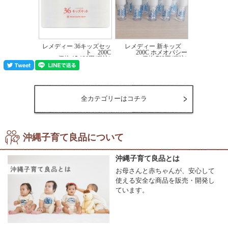
【内容量】
小ビン0.8ｇ（約30粒）×36種
【サイズ】
レメディー 36キッズセッ
レメディー 新キッズ
短辺8.3cm×長辺11.3cm×高さ2.6ｃm（閉函時）
ト 200C
200C ホメオパシー
価格:15,120円(税込)
価格:702円(税込)
【原材料】
サトウキビの粗糖
【ご使用方法】
●レメディーのビン底をトントンと手のひらでたたいてください。
全カテゴリーはコチラ
●レメディーを1粒フタの内側におとりください。
●レメディーを口の中に入れて自然に溶けるのを待ちます。
【使用上および保管上の注意】
沖縄子育て良品について
●中フタがございませんので、多く出たレメディーは手に触れないようビンに戻し
てお使いください。
●パソコン・テレビ・冷蔵庫など電磁波の強い物の近くにレメディー・マザーチン
沖縄子育て良品とは
クチャー・フラワーエッセンス等を置かないでください。
お母さんと赤ちゃんが、安心して
●レメディーは直射日光を避け、常温で涼しい場所に保管してください。
●強い香りのするもの（香水等）の近くでの保管は避けてください。
使える安全な商品を販売・開発し
●ビン内に水が入らないようにしてください。
ています。
●レメディーをとっている間は、刺激物と一緒にとらないことをおすすめします。
なお、はみがき等で避けられない場合は20分程間をあけてください。
※リニューアルに伴い、パッケージ・内容等予告なく変更する場合がございます。
予めご了承ください。