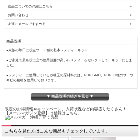
返品についての詳細はこちら
お問い合わせ
友達にメールですすめる
商品説明
●家族の毎日に役立つ 36種の基本レメディーキット
●ご家庭で最も役に立つ使用頻度の高いレメディーをセレクトして、キットにしま
した。
●レメディーに使用している砂糖玉の原材料には、NON GMO、NON F1種のサトウ
キビの粗糖を使用しております。
【新36基本セット レメディー内容】
ポーテンシー：30C
▼ 商品説明の続きを見る ▼
01：Acon. アコナイト
限定のお得情報やキャンペーン、入荷状況など内容盛りだくさん！
02：Ant-t. アンチモタート
【メールマガジン登録】は登録はこちら。
03：Apis エイピス
04：Arg-n. アージニット
05：Arn. アーニカ
06：Ars. アーセニカム
こちらを見た方はこんな商品もチェックしています。
07：Bell. ベラドーナ
08：Bry. ブライオニア