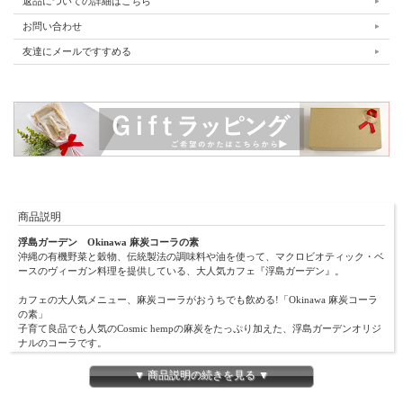
返品についての詳細はこちら
お問い合わせ
友達にメールですすめる
商品説明
浮島ガーデン Okinawa 麻炭コーラの素
沖縄の有機野菜と穀物、伝統製法の調味料や油を使って、マクロビオティック・ベ
ースのヴィーガン料理を提供している、大人気カフェ『浮島ガーデン』。
カフェの大人気メニュー、麻炭コーラがおうちでも飲める!「Okinawa 麻炭コーラ
の素」
子育て良品でも人気のCosmic hempの麻炭をたっぷり加えた、浮島ガーデンオリジ
ナルのコーラです。
多良間島産の黒糖をベースに、糸満の有機レモングラス、大宜味村の有機生姜と沖
▼ 商品説明の続きを見る ▼
縄県産のハーブを使いました。
カルダモン、グローブなどのスパイスもすべてオーガニックのものを使用していま