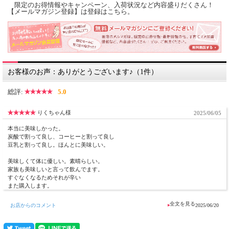
限定のお得情報やキャンペーン、入荷状況など内容盛りだくさん！
す。
【メールマガジン登録】は登録はこちら。
麻炭たっぷりで罪悪感のないコーラ！見た目の黒さもインパクト大です。
ミントの葉やレモンやシークワーサー果汁を少々入れると、より爽やか。
南国のコーラを是非お試しください。
---------------------
【美味しいお召し上がり方】
お客様のお声：ありがとうございます♪（1件）
分量：氷を入れたグラスに「30mlの原液」＋「120mlの炭酸水」がおすすめです。
＊寒い時は、温めたワインに少し入れてホットワインするのもグッド！
総評:
5.0
＊豆乳で割れば、スパイスチャイのできあがり♪
---------------------
【内容量】160ml
りくちゃん様
2025/06/05
【原材料】黒糖、レモングラス、レモン、シナモン、グローブ、生姜、カルダモ
本当に美味しかった。
ン、麻炭
炭酸で割って良し、コーヒーと割って良し
豆乳と割って良し。ほんとに美味しい。
【賞味期限】商品裏ラベルに記載
美味しくて体に優しい。素晴らしい。
【保存方法】高温多湿・直射日光を避け、常温で保存して下さい。
家族も美味しいと言って飲んでます。
※開封後は冷蔵庫で保存の上、お早めにお召し上がりください。
すぐなくなるためそれが辛い
また購入します。
【内容量】 160ml（約5杯分）
お店からのコメント
2025/06/20