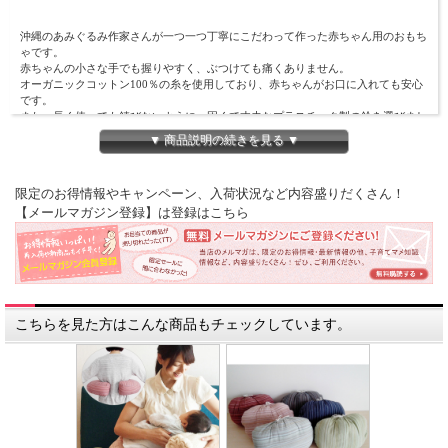
沖縄のあみぐるみ作家さんが一つ一つ丁寧にこだわって作った赤ちゃん用のおもち
ゃです。
赤ちゃんの小さな手でも握りやすく、ぶつけても痛くありません。
オーガニックコットン100％の糸を使用しており、赤ちゃんがお口に入れても安心
です。
また、長く使っても錆びないように、固くて丈夫なプラスチック製の鈴を選びまし
た。
▼ 商品説明の続きを見る ▼
安心素材なので赤ちゃんのファーストトイにぴったりです。
限定のお得情報やキャンペーン、入荷状況など内容盛りだくさん！
【サイズ】長さ 約12cm
【メールマガジン登録】は登録はこちら
【材質】綿糸・・・オーガニックコットン100%
わた・・・ポリエステル100％
鈴・・・プラスチック
【お手入れ方法】
汚れた場合は、蛍光漂白剤の入っていない洗剤でやさしく手洗いし、風通しのよい
こちらを見た方はこんな商品もチェックしています。
所で完全に乾かしてください。
※ひとつひとつ手作りのため、使用する糸の色味やラトルの大きさが多少異なりま
す。