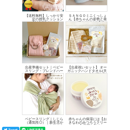
【送料無料】しっかり安
ＳＡＮＧＯミニくっしょ
定の授乳クッション
ん【赤ちゃんの姿勢と発
【SANGOくっしょ...
達をサポート】S...
価格:15,070円(税込)
～
価格:1,870円(税込)
～
出産準備セット｜ベビー
【出産祝いセット】 オー
スリング・ブレンドハー
ガニックハンドタオル(天
ブティー・アロマ...
衣無縫)|ブ...
価格:16,140円(税込)
価格:5,250円(税込)
ベビースリング｜しじら
赤ちゃんの保湿には【お
（通気性◎）｜新生児か
きなわのみつろうクリー
ら使える
ム】肌荒れ防止に...
価格:10,450円(税込)
価格:2,860円(税込)