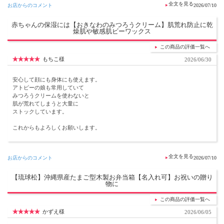
お店からのコメント
2026/07/10
赤ちゃんの保湿には【おきなわのみつろうクリーム】肌荒れ防止に乾
燥肌や敏感肌ビーワックス
この商品の評価一覧へ
もちこ様
2026/06/30
安心して顔にも身体にも使えます。
アトピーの娘も常用していて
みつろうクリームを使わないと
肌が荒れてしまうと大量に
ストックしています。
これからもよろしくお願いします。
お店からのコメント
2026/07/10
【琉球松】沖縄県産たまご型木製お弁当箱【名入れ可】お祝いの贈り
物に
この商品の評価一覧へ
かずえ様
2026/06/05