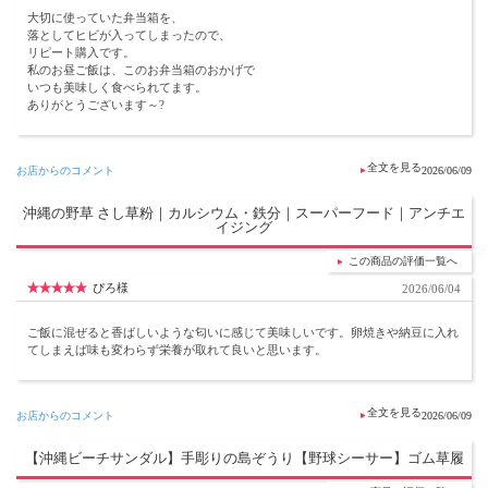
大切に使っていた弁当箱を、
落としてヒビが入ってしまったので、
リピート購入です。
私のお昼ご飯は、このお弁当箱のおかげで
いつも美味しく食べられてます。
ありがとうございます～?
お店からのコメント
2026/06/09
沖縄の野草 さし草粉｜カルシウム・鉄分｜スーパーフード｜アンチエ
イジング
この商品の評価一覧へ
ぴろ様
2026/06/04
ご飯に混ぜると香ばしいような匂いに感じて美味しいです。卵焼きや納豆に入れ
てしまえば味も変わらず栄養が取れて良いと思います。
お店からのコメント
2026/06/09
【沖縄ビーチサンダル】手彫りの島ぞうり【野球シーサー】ゴム草履