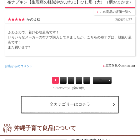
布ナプキン【生理痛の軽減やかぶれに】ひし形（大）（柄おまかせ）
この商品の評価一覧へ
かのえ様
2026/04/27
ふわふわで、着け心地最高です！
いろいろなメーカーの布ナプ購入してきましたが、こちらの布ナプは、肌触り最
高です！
また買います?
お店からのコメント
2026/05/01
1
2
3
4
5
次へ
1 / 69ページ（全690件）
全カテゴリーはコチラ
沖縄子育て良品について