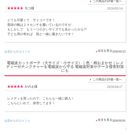
この商品の評価一覧へ
モコ様
2026/05/14
とても可愛くて サイコーです！
普段の靴は２４センチを履いているのですが
もしかして もう一つ小さいサイズでも良かったかも??
子ども用が有れば 孫と一緒に履きたいです！
お店からのコメント
2026/05/22
電磁波カットポーチ（大サイズ・小サイズ）｜色・柄おまかせ｜レメ
ディーやチンクチャーを電磁波から守る 電磁波対策やデータ侵害対策
にも
この商品の評価一覧へ
かのえ様
2026/04/27
レメディを買ったので、こちらも一緒に購入！
こちらにいれて、保管してます！
お店からのコメント
2026/05/01