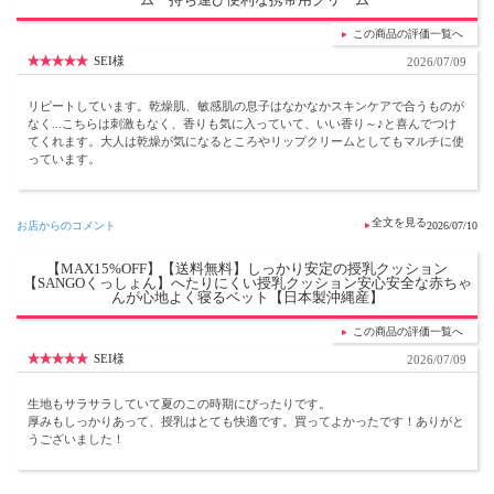
この商品の評価一覧へ
SEI様
2026/07/09
リピートしています。乾燥肌、敏感肌の息子はなかなかスキンケアで合うものが
なく...こちらは刺激もなく、香りも気に入っていて、いい香り～♪と喜んでつけ
てくれます。大人は乾燥が気になるところやリップクリームとしてもマルチに使
っています。
お店からのコメント
2026/07/10
【MAX15%OFF】【送料無料】しっかり安定の授乳クッション
【SANGOくっしょん】へたりにくい授乳クッション安心安全な赤ちゃ
んが心地よく寝るベット【日本製沖縄産】
この商品の評価一覧へ
SEI様
2026/07/09
生地もサラサラしていて夏のこの時期にぴったりです。
厚みもしっかりあって、授乳はとても快適です。買ってよかったです！ありがと
うございました！