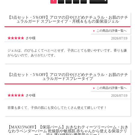
1
2
3
4
5
次へ
【3点セット・5％OFF】アロマの日やけどめナチュラル・お肌のナチ
ュラルガード スプレータイプ・月桃＆ももの葉保湿ジェル
この商品の評価一覧へ
さや様
2026/07/19
ジェルは、のびもよくてべとべとせず、子供にとても使いやすいです。香りも嫌
がらないので、ありがたいです。
【2点セット・5％OFF】アロマの日やけどめナチュラル・お肌のナチ
ュラルガードスプレータイプ
この商品の評価一覧へ
さや様
2026/07/19
容量も多くて、子供の肌にも安心してたくさん使えて嬉しいです！
【MAX15%OFF】【保湿バーム】おきなわティーツリーバーム・おき
なわラベンダーバーム 乾燥肌や敏感肌 赤ちゃんから使える保湿クリ
ーム 持ち運び便利な携帯用クリーム