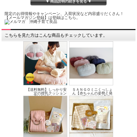
✓いつでも清潔･･･カバーは取り外して洗えるので、衛生的に長くお使いいただけ
▼ 商品説明の続きを見る ▼
けます。
✓繰り返し使えて経済的･･･電子レンジで手軽に温められ、何度も使えるエコなア
限定のお得情報やキャンペーン、入荷状況など内容盛りだくさん！
イテムです。
【メールマガジン登録】は登録はこちら。
【素材】
カバー：オーガニックコットン100%
こちらを見た方はこんな商品もチェックしています。
本体：コットン100% 小豆（国産）
【重さ】約180g
【サイズ】22cm×18cm
【製造】日本
※ご使用の際は同封の取り扱い説明書を必ずお読みください。
【送料無料】しっかり安
ＳＡＮＧＯミニくっしょ
定の授乳クッション
ん【赤ちゃんの姿勢と発
【SANGOくっしょ...
達をサポート】S...
価格:15,070円(税込)
～
価格:1,870円(税込)
～