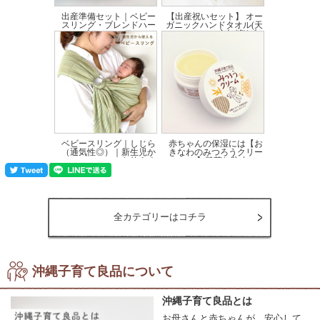
出産準備セット｜ベビー
【出産祝いセット】 オー
スリング・ブレンドハー
ガニックハンドタオル(天
ブティー・アロマ...
衣無縫)|ブ...
価格:16,140円(税込)
価格:5,250円(税込)
ベビースリング｜しじら
赤ちゃんの保湿には【お
（通気性◎）｜新生児か
きなわのみつろうクリー
ら使える
ム】肌荒れ防止に...
価格:10,450円(税込)
価格:2,860円(税込)
全カテゴリーはコチラ
沖縄子育て良品について
沖縄子育て良品とは
お母さんと赤ちゃんが、安心して