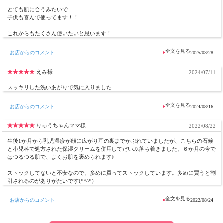
とても肌に合うみたいで
子供も喜んで使ってます！！
これからもたくさん使いたいと思います！
お店からのコメント
2025/03/28
えみ様
2024/07/11
スッキリした洗いあがりで気に入りました
お店からのコメント
2024/08/16
りゅうちゃんママ様
2022/08/22
生後1か月から乳児湿疹が顔に広がり耳の裏までかぶれていましたが、こちらの石鹸
と小児科で処方された保湿クリームを併用してだいぶ落ち着きました。６か月の今で
はつるつる肌で、よくお肌を褒められます♪
ストックしてないと不安なので、多めに買ってストックしています。多めに買うと割
引されるのがありがたいです(*^^*)
お店からのコメント
2022/08/24