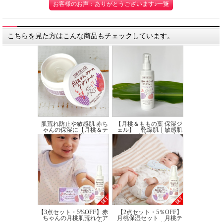
お客様のお声：ありがとうございます♪一覧
こちらを見た方はこんな商品もチェックしています。
肌荒れ防止や敏感肌 赤ち
【月桃＆ももの葉 保湿ジ
ゃんの保湿に【月桃＆テ
ェル】 乾燥肌｜敏感肌
ィーツリーのケ...
｜赤ちゃんにも...
価格:2,970円(税込)
価格:2,970円(税込)
【3点セット・5%OFF】赤
【2点セット・5％OFF】
ちゃんの月桃肌荒れケア
月桃保湿セット 月桃テ