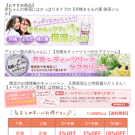
【おすすめ商品】
【重量】
赤ちゃんの保湿にはさっぱりタイプの
【月桃＆ももの葉 保湿ジェ
100g
ル】
【全成分】
石鹸素地（ヤシ油、パーム油、オリーブ油、ひまわり油、水、水酸化Ｎａ）、 グ
リセリン、久米島海洋深層水ミネラル、月桃粉末、ヨモギ粉末・フェンネル精油、
月桃精油
※お肌にやさしい天然由来の成分で作られております。そのため、製品の色や香り
が若干変化する場合がございます。
アトピー肌の赤ちゃんに！【月桃＆ティーツリーのケアクリーム】
※予告なくボトルやパッケージが変更になる場合がございます。ご了承ください。
限定のお得情報やキャンペーン、入荷状況など内容盛りだくさん！
【メールマガジン登録】は登録はこちら。