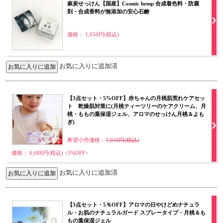
麻炭せっけん【国産】Cosmic hemp 合成着色料・防腐
剤・合成香料が無添加の安心石鹸
価格： 1,650円(税込)
お気に入りに追加済
【3点セット・5%OFF】赤ちゃんの月桃肌荒れケアセッ
ト 乾燥肌対策に(月桃ティーツリーのケアクリーム、月
桃・ももの葉保湿ジェル、アロマのせっけん月桃＆よも
ぎ)
希望小売価格：
7,040円(税込)
価格： 6,688円(税込)
<5%OFF>
お気に入りに追加済
【3点セット・5％OFF】アロマの日やけどめナチュラ
ル・お肌のナチュラルガード スプレータイプ・月桃＆も
もの葉保湿ジェル