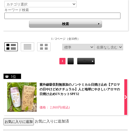
キーワード検索
1 / 2ページ
（全33件）
1
2
次へ
1位
紫外線吸収剤無添加のノンケミカル日焼け止め【アロマ
の日やけどめナチュラル】人と地球にやさしいアロマの
日焼け止めUVカットSPF32
価格： 2,860円(税込)
お気に入りに追加済