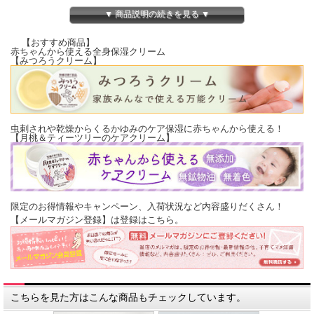
【タマヌオイルとは】
▼ 商品説明の続きを見る ▼
タマヌオイルは、タマヌの木の種から搾油されるオイルで、日差しの強い太平洋の
島々などで、古くからお肌を保護するオイルとして使われてきました。
【おすすめ商品】
私たちは、沖縄に古くから生育するタマヌの木から、その恵みの種を大切に集め、
赤ちゃんから使える全身保湿クリーム
化学薬品を一切使用せず、非加熱で丁寧に絞って、天然の美容成分たっぷりのタマ
【みつろうクリーム】
ヌオイルをお届けしています。
【初めてお使い頂く前に】
Natrural Essence TAMANUのタマヌオイルは、通常肌の方だけでなく、敏感肌の方
を対象にしたパッチテストも実施して、安全性を確認しています。
それでも、初めてお使いになる前には、腕の内側などのお肌の柔らかい部分に少量
虫刺されや乾燥からくるかゆみのケア保湿に赤ちゃんから使える！
塗って頂き、異常が生じないか、ご確認頂くことをお勧めします。
【月桃＆ティーツリーのケアクリーム】
【寒くて固まった場合には】
Natrural Essence TAMANUのタマヌオイルは、 100%の天然オイルですので、20℃
以下では白いもやが生じ、更に気温が下がると固まります。
しかし、品質への影響はございません。固まってもスポイトで取り出せるようでし
たら、手のひらですぐに溶けますので、そのままお使い下さい。
限定のお得情報やキャンペーン、入荷状況など内容盛りだくさん！
スポイトで取り出せない場合は、瓶を手で握ったり、ぬるま湯（30～40℃）で湯せ
【メールマガジン登録】は登録はこちら。
んしたりして、しばらく温めてからお使い下さい。
【交換用について】
スポイト付きの沖縄県産タマヌオイル 100%Pure oil 30mlの交換用ボトルです。
スポイトは付いておりません。
キャップを外し、お手元のスポイトを付けてお使いください。
こちらを見た方はこんな商品もチェックしています。
【ご使用上の注意】
●ご使用中に異常を感じた場合は、直ちにご使用を中止してください。