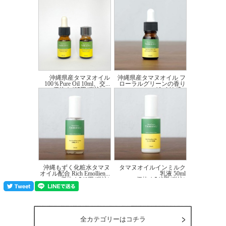
●目に入ったときは直ちに洗い流してください。
●直射日光や高温多湿を避け、お子様の手の届かないところに保管してください。
●自然物由来の成分により、色やにおいに変化が生じることがありますが、品質に
は問題ありません。
●冷えると白いモヤや粒が生じることがありますが、品質に問題ありません。
沖縄県産タマヌオイル
沖縄県産タマヌオイル フ
100％Pure Oil 10ml、交...
ローラルグリーンの香り
価格:1,485円(税込)
～
10ml 敏感...
価格:1,540円(税込)
沖縄もずく化粧水タマヌ
タマヌオイルインミルク
オイル配合 Rich Emollien...
乳液 50ml
価格:1,540円(税込)
価格:1,540円(税込)
全カテゴリーはコチラ