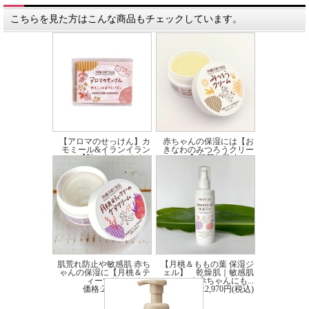
こちらを見た方はこんな商品もチェックしています。
【アロマのせっけん】カ
赤ちゃんの保湿には【お
モミール&イランイラン
きなわのみつろうクリー
【秋・冬におすす...
ム】肌荒れ防止に...
価格:1,100円(税込)
価格:2,860円(税込)
肌荒れ防止や敏感肌 赤ち
【月桃＆ももの葉 保湿ジ
ゃんの保湿に【月桃＆テ
ェル】 乾燥肌｜敏感肌
ィーツリーのケ...
｜赤ちゃんにも...
価格:2,970円(税込)
価格:2,970円(税込)