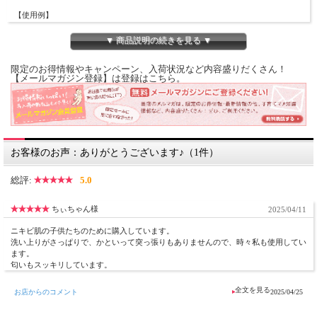
【使用例】
・毎日の洗顔やメイク落としに。
お肌の汚れを吸着し、やさしく天然石けんが洗いクリアなお肌に導きます。
▼ 商品説明の続きを見る ▼
・ボディソープとして。
麻炭の消臭効果でいやな臭いをやさしく落とします。
限定のお得情報やキャンペーン、入荷状況など内容盛りだくさん！
【メールマガジン登録】は登録はこちら。
【対象年齢】6歳以上
【重量】75g
【全成分】全成分：石鹸素地（ヤシ油、パーム油、オリーブ油、ヒマシ油、水、水
酸化Na）、グリセリン、トレハロース、シア脂、ハイビスカス葉エキス、麻炭、
ホワイトカオリン、ラベンダー精油
お客様のお声：ありがとうございます♪（1件）
【ご使用上の注意】
●ご使用後は高温多湿、直射日光を避けてください。
総評:
5.0
●目に入った場合は、こすらずにすすいでください。
●幼児の手の届かないところに保管してください。
●化粧品認可を受けた石鹸です。
ちぃちゃん様
2025/04/11
●小さいお子様は皮脂の分泌が少なく、お肌が乾燥しがちです。
麻炭が皮膚の汚れや脂を吸着し落とすことに着目し作られたこちらの石けんは、
ニキビ肌の子供たちのために購入しています。
6歳未満の小さいお子様のご使用には適しません。
洗い上りがさっぱりで、かといって突っ張りもありませんので、時々私も使用してい
ます。
※お肌にやさしい天然由来の成分で作られております。そのため、製品の色や香り
匂いもスッキリしています。
が若干変化する場合がございます。
※予告なくパッケージが変更になる場合がございます。ご了承ください。
お店からのコメント
2025/04/25