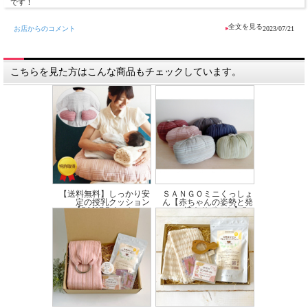
※生地の素材や色柄、付属品などは、予告なく変更する場合がございます。予めご
です！
了承ください。
お店からのコメント
2023/07/21
おそろいのベビーロンパースをチェック！
こちらを見た方はこんな商品もチェックしています。
【送料無料】しっかり安
ＳＡＮＧＯミニくっしょ
定の授乳クッション
ん【赤ちゃんの姿勢と発
【SANGOくっしょ...
達をサポート】S...
価格:15,070円(税込)
～
価格:1,870円(税込)
～