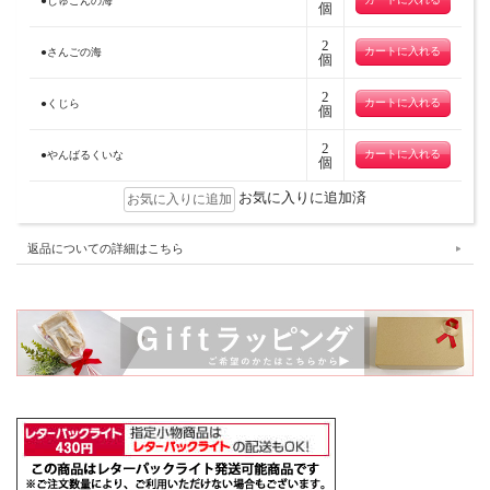
●じゅごんの海
個
2
●さんごの海
個
2
●くじら
個
2
●やんばるくいな
個
お気に入りに追加済
返品についての詳細はこちら