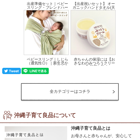
出産準備セット｜ベビー
【出産祝いセット】 オー
スリング・ブレンドハー
ガニックハンドタオル(天
ブティー・アロマ...
衣無縫)|ブ...
価格:16,140円(税込)
価格:5,250円(税込)
ベビースリング｜しじら
赤ちゃんの保湿には【お
（通気性◎）｜新生児か
きなわのみつろうクリー
ら使える
ム】肌荒れ防止に...
価格:10,450円(税込)
価格:2,860円(税込)
全カテゴリーはコチラ
沖縄子育て良品について
沖縄子育て良品とは
お母さんと赤ちゃんが、安心して