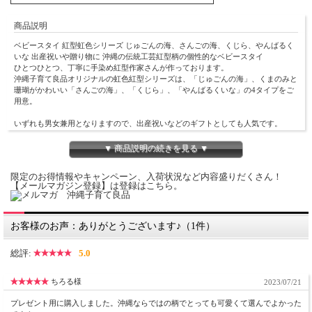
商品説明
ベビースタイ 紅型虹色シリーズ じゅごんの海、さんごの海、くじら、やんばるく
いな 出産祝いや贈り物に 沖縄の伝統工芸紅型柄の個性的なベビースタイ
ひとつひとつ、丁寧に手染め紅型作家さんが作っております。
沖縄子育て良品オリジナルの虹色紅型シリーズは、「じゅごんの海」、くまのみと
珊瑚がかわいい「さんごの海」、「くじら」、「やんばるくいな」の4タイプをご
用意。
いずれも男女兼用となりますので、出産祝いなどのギフトとしても人気です。
レインボーグラデーションがポイントになった、個性的でかわいい紅型染めのベビ
ースタイ（よだれかけ）です。
▼ 商品説明の続きを見る ▼
沖縄の生命力あふれる動植物をモチーフにして、大切な赤ちゃんがすくすく育つよ
限定のお得情報やキャンペーン、入荷状況など内容盛りだくさん！
うに、願いをこめております。
【メールマガジン登録】は登録はこちら。
【サイズ】たて約22cm×よこ約18cm
【素材】綿100％
お客様のお声：ありがとうございます♪（1件）
【洗濯方法】
■ 染色：手染め紅型
総評:
5.0
■ 日本製 ・洗濯機をお使いの際は、裏返して洗濯用ネットをご使用ください。
・手染めの性質上摩擦に弱いので、手洗いしていただくと、より長く色合いをお楽
しみいただけます。
ちろる様
2023/07/21
※画像の見本と実際の商品の配色が違う場合がございます。
プレゼント用に購入しました。沖縄ならではの柄でとっても可愛くて選んでよかった