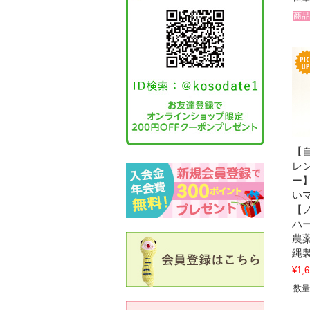
商品
【
レ
ー
い
【
ハ
農
縄
¥1,6
数量