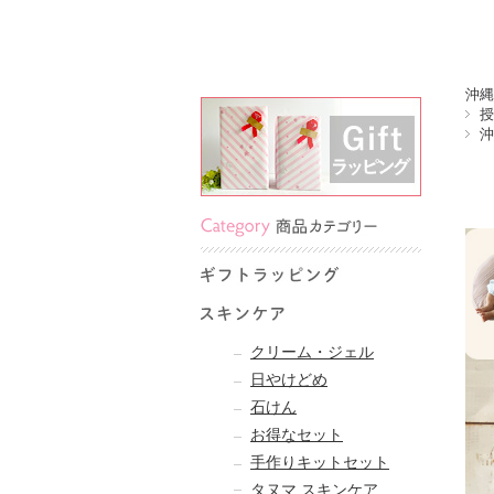
沖縄
授
沖
クリーム・ジェル
日やけどめ
石けん
お得なセット
手作りキットセット
タヌマ スキンケア