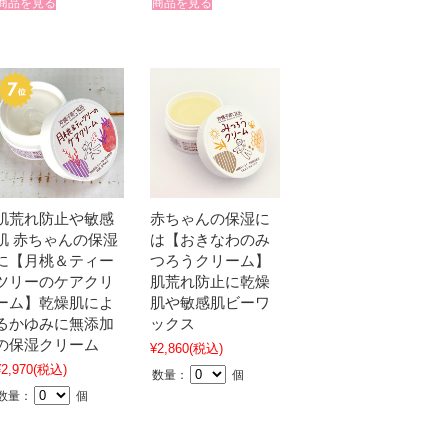
商品を見る
商品を見る
肌荒れ防止や敏感
赤ちゃんの保湿に
肌 赤ちゃんの保湿
は【おきなわのみ
に【月桃＆ティー
つろうクリーム】
ツリーのケアクリ
肌荒れ防止に乾燥
ーム】乾燥肌によ
肌や敏感肌ビーワ
るかゆみに無添加
ックス
の保湿クリーム
¥2,860
(税込)
¥2,970
(税込)
数量：
個
数量：
個