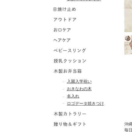
入園入学祝い
おきなわの木
名入れ
ロゴデータ焼きつけ
沖
毎