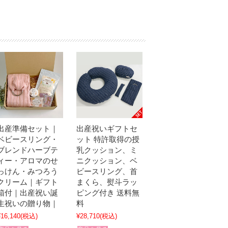
出産準備セット｜
出産祝いギフトセ
ベビースリング・
ット 特許取得の授
ブレンドハーブテ
乳クッション、ミ
ィー・アロマのせ
ニクッション、ベ
っけん・みつろう
ビースリング、首
クリーム｜ギフト
まくら、熨斗ラッ
箱付｜出産祝い誕
ピング付き 送料無
生祝いの贈り物｜
料
¥16,140
(税込)
¥28,710
(税込)