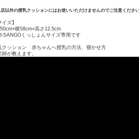
当店以外の授乳クッションにはお使いいただけませんのでご注意くださ
サイズ】
50cm×横58cm×高さ12.5cm
SANGOくっしょんサイズ専用です
乳クッション 赤ちゃんへ授乳の方法、寝かせ方
産師が教えます。