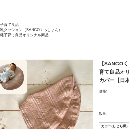
子育て良品
乳クッション（SANGOくっしょん）
縄子育て良品オリジナル商品
【SANGO
育て良品オ
カバー【日
価格:
数量:
カラー(しじら織)