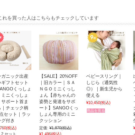
これを買った人はこちらもチェックしています
ーガニック出産
【SALE】20%OFF
ベビースリング｜
いギフトセット
｜旧カラー｜ＳＡ
しじら（通気性
ANGOくっしょ
ＮＧＯミニくっし
◎）｜新生児から
｜ミニくっしょ
ょん【赤ちゃんの
使える
｜サポート首ま
姿勢と発達をサポ
¥10,450
(税込)
ら｜チェック柄
ート】SANGOくっ
商品を見る
3点セット｜ラッ
しょん専用のミニ
ング付き
クッション
,760
(税込)
定価:
¥1,870
(税込)
 2 セット
¥1,496
(税込)