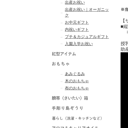
出産お祝い
出産お祝い｜オーガニッ
※
ク
【
お中元ギフト
■縦
内祝いギフト
※
プチ＆カジュアルギフト
授
入園入学お祝い
助
あみぐるみ
木のおもちゃ
布のおもちゃ