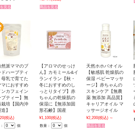
を見る
商品を見る
自然派ママのブ
【アロマのせっけ
天然ホホバオイル
ンドハーブティ
ん】カモミール&イ
【敏感肌 乾燥肌の
】母乳で育てた
ランイラン【秋・
保湿 ベビーマッサ
ママにおすすめ
冬におすすめのし
ージ】赤ちゃんの
ノンカフェイン
っとりタイプ】赤
スキンケア【無農
ーブティー】無
ちゃんの乾燥肌の
薬 無添加 高品質】
薬栽培【国内沖
保湿に【無添加固
キャリアオイル マ
製造】
形石鹸】国産
ッサージオイル
20
(税込)
¥1,100
(税込)
¥2,200
(税込)
～
：
個
数量：
個
商品を見る