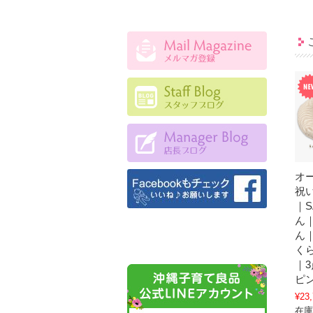
オ
祝
｜S
ん
ん
く
｜
ピ
¥23
在庫