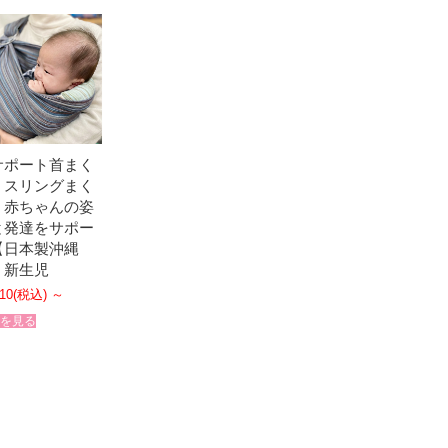
サポート首まく
】スリングまく
｜赤ちゃんの姿
と発達をサポー
【日本製沖縄
】新生児
10
(税込)
～
を見る