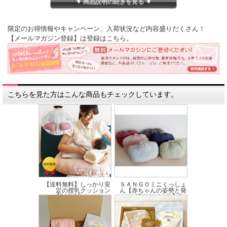
▼ 商品説明の続きを見る ▼
沖縄の生命力あふれる、動植物をモチーフにして、大切な赤ちゃんがすくすく育つ
ように、願いをこめております。
限定のお得情報やキャンペーン、入荷状況など内容盛りだくさん！
【商品説明】
【メールマガジン登録】は登録はこちら。
●ロンパース80cm(虹色やんばるくいな)
■ 日本製
【サイズ】80cm
【素材】綿100％
【染色】手染め紅型
※画像の見本と実際の商品の配色が違う場合がございます。予めご了承ください。
こちらを見た方はこんな商品もチェックしています。
●紅型ベビースタイ（虹色やんばるくいな）
■ 日本製
【サイズ】たて約22cm×よこ約18cm
【素材】綿100％
■ 染色：手染め紅型
※画像の見本と実際の商品の配色が違う場合がございます。
※生地の素材や色柄、付属品などは、予告なく変更する場合がございます。予めご
【送料無料】しっかり安
ＳＡＮＧＯミニくっしょ
了承ください。
定の授乳クッション
ん【赤ちゃんの姿勢と発
【SANGOくっしょ...
達をサポート】S...
価格:15,070円(税込)
～
価格:1,870円(税込)
～
【紅型商品の洗濯方法】
・洗濯機をお使いの際は、裏返して洗濯用ネットをご使用ください。
・手染めの性質上摩擦に弱いので、手洗いしていただくと、より長く色合いをお楽
しみいただけます。