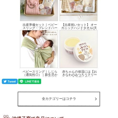
●手編みの編みぐるみ(ひなくいな)
かわいいくまのみのあみぐるみです。
出産準備セット｜ベビー
【出産祝いセット】 オー
沖縄の編みぐるみ作家さんが一つ一つ丁寧にこだわって作った赤ちゃん用のおもち
スリング・ブレンドハー
ガニックハンドタオル(天
ゃです。
ブティー・アロマ...
衣無縫)|ブ...
価格:16,140円(税込)
価格:5,250円(税込)
柔らかいガラガラなので、赤ちゃんの小さな手でも握りやすく、ぶつけても痛くあ
りません。
長く使っても錆びないように、長く遊んでもらえるように固くて丈夫なプラスチッ
ク製の鈴を選びました。
１００％綿素材の糸を使用しているので、安心素材なので赤ちゃんのファーストト
イにぴったりです。
プレゼントや出産祝いの贈り物にも喜ばれます。
ベビースリング｜しじら
赤ちゃんの保湿には【お
■ 日本製
（通気性◎）｜新生児か
きなわのみつろうクリー
【サイズ】長さ 約13～14cm
ら使える
ム】肌荒れ防止に...
※一つ一つ手作りのため、大きさは多少異なります。
価格:10,450円(税込)
価格:2,860円(税込)
※画像の見本と実際の商品の配色が違う場合がございます。
※生地の素材や色柄、付属品などは、予告なく変更する場合がございます。予めご
了承ください。
全カテゴリーはコチラ