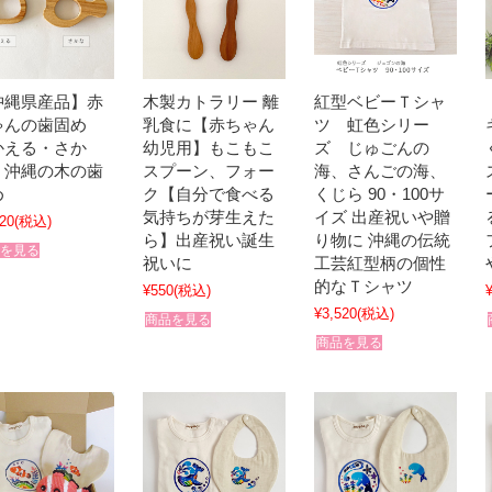
沖縄県産品】赤
木製カトラリー 離
紅型ベビーＴシャ
ゃんの歯固め
乳食に【赤ちゃん
ツ 虹色シリー
かえる・さか
幼児用】もこもこ
ズ じゅごんの
）沖縄の木の歯
スプーン、フォー
海、さんごの海、
め
ク【自分で食べる
くじら 90・100サ
気持ちが芽生えた
イズ 出産祝いや贈
20
(税込)
ら】出産祝い誕生
り物に 沖縄の伝統
を見る
祝いに
工芸紅型柄の個性
的なＴシャツ
¥550
(税込)
¥3,520
(税込)
商品を見る
商品を見る