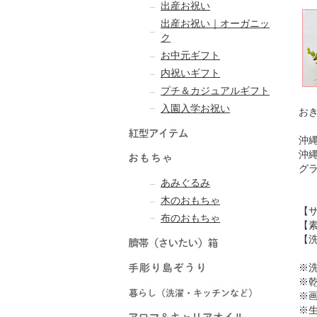
出産お祝い
出産お祝い｜オーガニッ
ク
お中元ギフト
内祝いギフト
プチ＆カジュアルギフト
入園入学お祝い
お
沖
沖
グ
あみぐるみ
木のおもちゃ
【サ
布のおもちゃ
【素
【
※
※
※
※