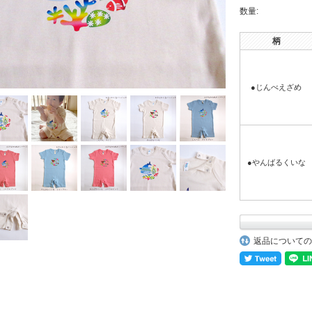
数量:
柄
●じんべえざめ
●やんばるくいな
返品についての