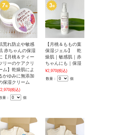
肌荒れ防止や敏感
【月桃＆ももの葉
肌 赤ちゃんの保湿
保湿ジェル】 乾
に【月桃＆ティー
燥肌｜敏感肌｜赤
ツリーのケアクリ
ちゃんにも｜保湿
ーム】乾燥肌によ
¥2,970
(税込)
るかゆみに無添加
数量：
個
の保湿クリーム
¥2,970
(税込)
数量：
個