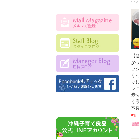
【
か
ッシ
く
り
シ
赤
く
本
¥15
商品