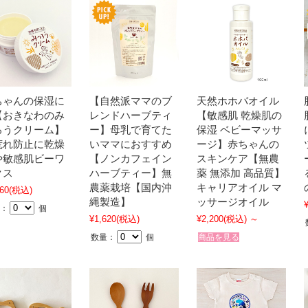
ちゃんの保湿に
【自然派ママのブ
天然ホホバオイル
【おきなわのみ
レンドハーブティ
【敏感肌 乾燥肌の
ろうクリーム】
ー】母乳で育てた
保湿 ベビーマッサ
荒れ防止に乾燥
いママにおすすめ
ージ】赤ちゃんの
や敏感肌ビーワ
【ノンカフェイン
スキンケア【無農
クス
ハーブティー】無
薬 無添加 高品質】
農薬栽培【国内沖
キャリアオイル マ
60
(税込)
縄製造】
ッサージオイル
：
個
¥1,620
(税込)
¥2,200
(税込)
～
数量：
個
商品を見る