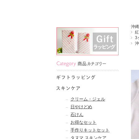
沖縄
紅
3
沖
クリーム・ジェル
日やけどめ
石けん
お得なセット
手作りキットセット
タヌマ スキンケア