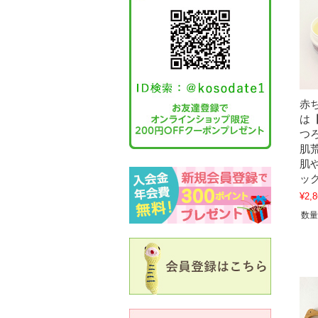
赤
は
つ
肌
肌
ッ
¥2,8
数量