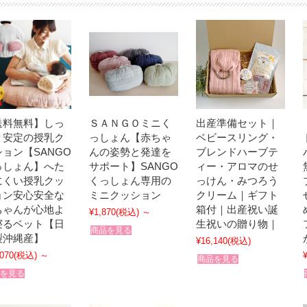
送料無料】しっ
ＳＡＮＧＯミニく
出産準備セット｜
り安定の授乳ク
っしょん【赤ちゃ
ベビースリング・
ョン【SANGO
んの姿勢と発達を
ブレンドハーブテ
っしょん】へた
サポート】SANGO
ィー・アロマのせ
にくい授乳クッ
くっしょん専用の
っけん・みつろう
ョン安心安全な
ミニクッション
クリーム｜ギフト
ちゃんが心地よ
箱付｜出産祝い誕
¥1,870
(税込)
～
寝るベット【日
生祝いの贈り物｜
商品を見る
製沖縄産】
¥16,140
(税込)
,070
(税込)
～
商品を見る
を見る