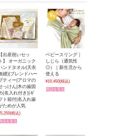
【出産祝いセッ
ベビースリング｜
ト】 オーガニック
しじら（通気性
ハンドタオル(天衣
◎）｜新生児から
無縫)|ブレンドハー
使える
ブティー|アロマの
¥10,450
(税込)
せっけん|木の歯固
商品を見る
め(名入れ付き)|ギ
フト箱付|名入れ歯
がためが人気
¥5,250
(税込)
商品を見る