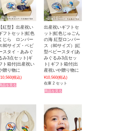
【紅型】出産祝い
出産祝いギフトセ
ギフトセット|虹色
ット|虹色じゅごん
くじら ロンパー
の海 紅型ロンパー
ス80サイズ・ベビ
ス（80サイズ）|紅
ースタイ・あみぐ
型ベビースタイ|あ
るみ3点セット|ギ
みぐるみ3点セッ
フト箱付|出産祝い
ト| ギフト箱付|出
や贈り物に
産祝いや贈り物に
¥10,560
(税込)
¥10,560
(税込)
在庫 2 セット
商品を見る
商品を見る