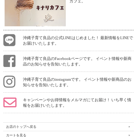
カフェ。
・本品は口に入れて使う商品のため、艶出しは食用オイルで磨き上げています。
（ニス等は使用しておりません。）
使用していく中で艶がなくなってきた場合は、オイル（オリーブオイルやアマニ
油などの食用オイル）を布等を使って塗布してください。
・木が欠けたり、破損した場合は使用しないでください。
・ホルダーの布部分が汚れた場合は、やさしく手洗いし、完全に乾かして取り付け
てください。
沖縄子育て良品の公式LINEはじめました！ 最新情報をLINEで
お届けいたします。
---------------
●
オーガニックコットンのうさぎのあみぐるみ(ベビーラトル)
【材質】綿糸・・・オーガニックコットン100%
わた・・・ポリエステル100％
沖縄子育て良品のFacebookページです。 イベント情報や新商
鈴・・・プラスチック
品のお知らせを告知いたします。
【サイズ】長さ 約12cm
※ひとつひとつ手作りのため、使用する糸の色味やラトルの大きさが多
少異なります。
沖縄子育て良品のinstagramです。 イベント情報や新商品のお
※実店舗でも販売しており、在庫を共有しているため、売り切れてしま
知らせを告知いたします。
う場合がございます。予めご了承ください。
【お手入れ方法】
キャンペーンやお得情報をメルマガにてお届け！ いち早く情
汚れた場合は、蛍光漂白剤の入っていない洗剤でやさしく手洗いし、風通しのよい
報をお届けいたします。
所で完全に乾かしてください。
お店のトップへ戻る
カートを見る