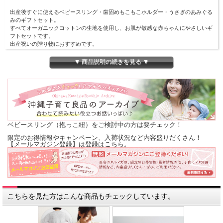
出産後すぐに使えるベビースリング・歯固めもこもこホルダー・うさぎのあみぐる
みのギフトセット。
すべてオーガニックコットンの生地を使用し、お肌が敏感な赤ちゃんにやさしいギ
フトセットです。
出産祝いの贈り物におすすめです。
▼ 商品説明の続きを見る ▼
【セット内容】
・オーガニックコットンのベビースリング(チェック)
・オーガニックコットンの歯固めもこもこホルダー(かえるorさかな)
・オーガニックコットンのうさぎのあみぐるみ
※ギフト箱付き
ベビースリング（抱っこ紐）をご検討中の方は要チェック！
【商品説明】
●
オーガニックコットンのベビースリング(チェック)
限定のお得情報やキャンペーン、入荷状況など内容盛りだくさん！
【メールマガジン登録】は登録はこちら。
スリングの使用方法を詳しくご紹介したパンフレットをお付けしてお届けします。
【素材】オーガニックコットン100%
【製造】日本（沖縄）
こちらを見た方はこんな商品もチェックしています。
【お手入れ方法】
洗濯機で丸洗いできます。リングを内側にして洗濯ネットをご使用ください。