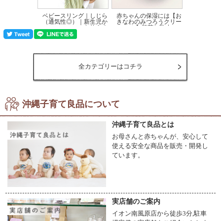
※スリングをセットするときは、抱っこしながらではなく寝かせておいてくださ
ベビースリング｜しじら
赤ちゃんの保湿には【お
（通気性◎）｜新生児か
きなわのみつろうクリー
い。
ら使える
ム】肌荒れ防止に...
価格:10,450円(税込)
価格:2,860円(税込)
横抱きの場合には、赤ちゃんの頭はリングと反対側に来るようにしたほうが初心者
向けです。
全カテゴリーはコチラ
◆抱いてみよう◆
【１】リングと反対側の腕に赤ちゃんを抱っこしてください。
(注)ぐずっているときなどはまず、抱っこで落ちつかせてから抱っこしてあげて
ください。
足が突っ張ったまま無理にスリングを使うと股関節脱臼につながる場合があるので
沖縄子育て良品について
気を付けましょう。
沖縄子育て良品とは
【２】空いているほうの手で、スリングのポーチ部分の生地を広げ、赤ちゃんの足
とおしりのほうからのせます。
お母さんと赤ちゃんが、安心して
使える安全な商品を販売・開発し
【３】赤ちゃんは抱っこしたまま少し前かがみになり、胸のほうのポーチ部分の生
ています。
地を持ち上げてきます。
【４】次にポーチの中に一緒に入っている腕を取るために反対の手で外側から赤ち
ゃんをしっかり押さえ横抱きにします。
(注)赤ちゃんの足は、自然な体勢を保つために膝をMの字に開いた状態にして
ください。
実店舗のご案内
【５】リングから垂れているテール部分を持ち、下に引きながら高さを調整しま
イオン南風原店から徒歩3分,駐車
す。