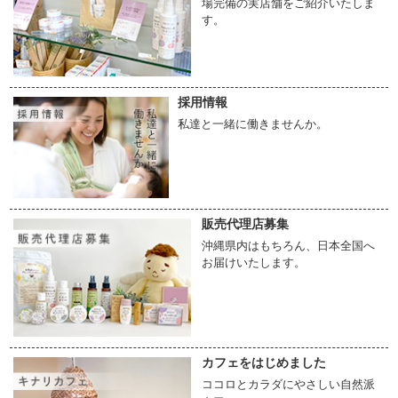
場完備の実店舗をご紹介いたしま
す。
【６】次にふちのテール部分でゆるいところをしっかりと引っ張り、ママと赤ちゃ
んを密着させます。
(注)落下防止のため、赤ちゃんの頭側の手は離さずに支えてあげてください。
◆うまく抱っこできないという方によくあるパターン◆
採用情報
・リングが胸の方に下がっているとき
私達と一緒に働きませんか。
・テールの引張りがゆるくて、密着していないとき
・おへそよりも下の方にぶら下げて抱っこしているとき
・月齢が高くなっているとき（縦抱っこなら落ち着くことがあります）
-------------
販売代理店募集
●
オーガニックコットンの歯固めもこもこホルダー(ホルダーの布部分の柄はおまか
せ)
沖縄県内はもちろん、日本全国へ
【材質】歯固め本体・・・クスノキ(沖縄県産)
お届けいたします。
※植物オイル仕上げ
布・・・オーガニックコットン100％
クリップ・・・プラスチック
【サイズ】かえる・・・縦 約9cm × 横 約6cm
さかな・・・縦 約9.5cm × 横 約5.5cm
カフェをはじめました
【お手入れ方法】
・歯固め本体の汚れが気になる場合は、固く絞ったタオルなどで拭いてください。
ココロとカラダにやさしい自然派
劣化してしまう可能性があるため、水洗いはおすすめしておりません。