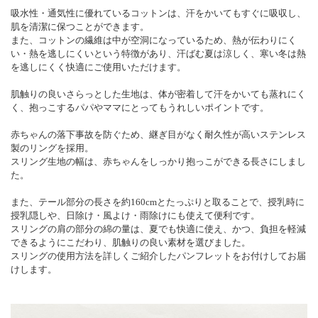
吸水性・通気性に優れているコットンは、汗をかいてもすぐに吸収し、
肌を清潔に保つことができます。
また、コットンの繊維は中が空洞になっているため、熱が伝わりにく
い・熱を逃しにくいという特徴があり、汗ばむ夏は涼しく、寒い冬は熱
を逃しにくく快適にご使用いただけます。
肌触りの良いさらっとした生地は、体が密着して汗をかいても蒸れにく
く、抱っこするパパやママにとってもうれしいポイントです。
赤ちゃんの落下事故を防ぐため、継ぎ目がなく耐久性が高いステンレス
製のリングを採用。
スリング生地の幅は、赤ちゃんをしっかり抱っこができる長さにしまし
た。
また、テール部分の長さを約160cmとたっぷりと取ることで、授乳時に
授乳隠しや、日除け・風よけ・雨除けにも使えて便利です。
スリングの肩の部分の綿の量は、夏でも快適に使え、かつ、負担を軽減
できるようにこだわり、肌触りの良い素材を選びました。
スリングの使用方法を詳しくご紹介したパンフレットをお付けしてお届
けします。