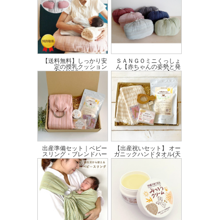
■こだわり
・肩
最低限度必要な綿を入れています。
肩への負担は軽く、もたつかず、夏も暑くなりません。
・ポーチ
生地の幅も赤ちゃんを安全にしっかりくるめるようにしております。
【送料無料】しっかり安
ＳＡＮＧＯミニくっしょ
定の授乳クッション
ん【赤ちゃんの姿勢と発
・全長：１m９５cm
【SANGOくっしょ...
達をサポート】S...
たっぷりサイズです。
価格:15,070円(税込)
～
価格:1,870円(税込)
～
身長１５０ｃｍ前後の方から１７５ｃｍくらいの方まで使用できるサイズです。
授乳のときに、テールを使い授乳隠しができるようにしているためです。
お散歩のとき、日差しよけにしたり、風よけにしたりなど、テール部分が使える
のです♪
・リング：直径６センチ
つなぎ目のないステンレスのリングを使用
出産準備セット｜ベビー
【出産祝いセット】 オー
スリング・ブレンドハー
ガニックハンドタオル(天
【スリングの使用方法】
ブティー・アロマ...
衣無縫)|ブ...
価格:16,140円(税込)
価格:5,250円(税込)
◆はじめに◆
(1)たすきがけにしてください。
(2)リングは鎖骨の高い位置にくるようにしてください。
(3)赤ちゃんの入る生地はおへその高さくらいに調整しておきます。
※生地がねじれていないかをチェックしてください。
この3つのポイントが重要です！！