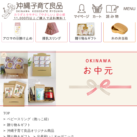
TOP
>
ベビースリング（抱っこ紐）
>
贈り物＆ギフト
>
沖縄子育て良品オリジナル商品
>
贈り物＆ギフト
>
出産祝い｜オーガニック