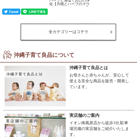
ハーブと海塩でお口の浄
化【月桃とハーブのマウ
スウォッシュ】
価格:1,100円(税込)
全カテゴリーはコチラ
沖縄子育て良品について
沖縄子育て良品とは
お母さんと赤ちゃんが、安心して
使える安全な商品を販売・開発し
ています。
実店舗のご案内
イオン南風原店から徒歩3分,駐車
場完備の実店舗をご紹介いたしま
す。