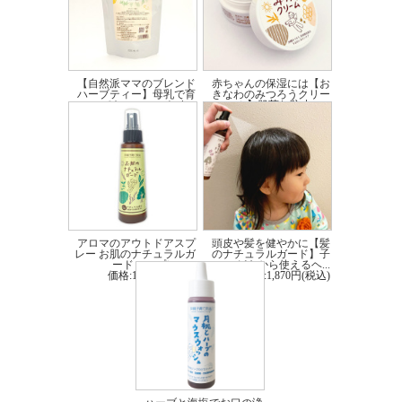
だけどもね。そういう成分表示には表れない、現代の技術では計り知れない機能性
というものがあると思うんだよ。
食べてみると、明らかに他の黒糖商品とは違う。身体の調子が良くなる機能性が体
験できる黒糖を作り続けたいさぁ。」
前田さんこだわりの循環農法を行っています。サトウキビの絞りカスを鶏の餌に、
【自然派ママのブレンド
赤ちゃんの保湿には【お
ハーブティー】母乳で育
きなわのみつろうクリー
鶏のフンをサトウキビの肥料に、グルグル循環させながら地球に優しい方法を取り
てたいママにおす...
ム】肌荒れ防止に...
入れています。
価格:1,620円(税込)
価格:2,860円(税込)
【内容量】約150g × 2袋
【保存方法】
●直射日光を避け、涼しい場所での保管をお願いします。
●開封後は湿気などを避け、冷蔵・冷凍保存の上、お早めにお召し上がりくださ
い。
【注意事項】
●昔ながらの手作り製法のため、気温や湿度の変化により柔らかくなる場合がござ
アロマのアウトドアスプ
頭皮や髪を健やかに【髪
います。
レー お肌のナチュラルガ
のナチュラルガード】子
ード スプレー...
どもから使えるヘ...
また、凝固剤を使用していないため、溶けやすくなっています。
価格:1,650円(税込)
価格:1,870円(税込)
柔らくなった場合でも、品質自体には問題ありませんので、コーヒーなどの飲み
ものやお料理などにお使いください。
●珊瑚黒糖は湿度や熱により、溶けやすい商品です。
お手元にとどきましたら、涼しい場所や冷蔵庫への保管をお願いいたします。
●開封後は溶けやすくなります。冷蔵庫もしくは冷凍庫での保管をおすすめいたし
ます。
●ひとつひとつ手作りのため、黒糖の大きさや形がまばらな場合がございます。
●原料のサトウキビにより、風味や色味が変わる事がございます。
●パッケージは予告なく変更することがございます。