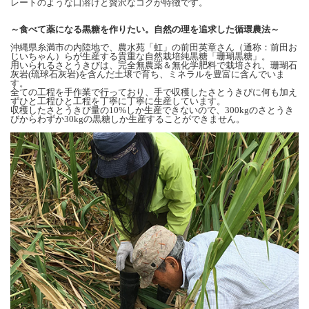
レートのような口溶けと贅沢なコクが特徴です。
～食べて薬になる黒糖を作りたい。自然の理を追求した循環農法～
沖縄県糸満市の内陸地で、農水苑「虹」の前田英章さん（通称：前田お
じいちゃん）らが生産する貴重な自然栽培純黒糖「珊瑚黒糖」。
用いられるさとうきびは、完全無農薬＆無化学肥料で栽培され、珊瑚石
灰岩(琉球石灰岩)を含んだ土壌で育ち、ミネラルを豊富に含んでいま
す。
全ての工程を手作業で行っており、手で収穫したさとうきびに何も加え
ずひと工程ひと工程を丁寧に丁寧に生産しています。
収穫したさとうきび量の10%しか生産できないので、300kgのさとうき
びからわずか30kgの黒糖しか生産することができません。