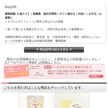
商品説明
珊瑚黒糖【2個入り】｜無農薬・無化学肥料｜ギフト箱付き｜内祝い｜お中元｜お
歳暮に
ミネラルとポリフェノール豊富な昔ながらの黒糖
〜食べて薬になる黒糖を作りたい。自然の理を追求した循環農法〜
沖縄県糸満市の内陸地で、農水苑「虹」の前田英章さん（通称：前田おじいちゃ
ん）らが生産する貴重な自然栽培純黒糖「珊瑚黒糖」。
用いられるさとうきびは、完全無農薬＆無化学肥料で栽培され、珊瑚石灰岩(琉球
石灰岩)を含んだ土壌で育ち、ミネラルを豊富に含んでいます。
▼ 商品説明の続きを見る ▼
全ての工程を手作業で行っており、手で収穫したさとうきびに何も加えずひと工程
限定のお得情報やキャンペーン、入荷状況など内容盛りだくさん！
ひと工程を丁寧に丁寧に生産しています。
【メールマガジン登録】は登録はこちら。
このため、1日の生産量は30kgしか作れません。
収穫したさとうきび量の10%しか生産できないので、300kgのさとうきびからわず
か30kgの黒糖しか生産することができません。
それでも前田おじいちゃんが手作業にこだわるのには理由があります。
効率の悪い手作業にこだわるのは、さとうきび栽培を沖縄に広めた400年前の偉
人、儀間真常（ぎましんじょう）時代のやり方を踏襲しているのです。
こちらを見た方はこんな商品もチェックしています。
豊富なポリフェノールを含み、高級あふれる上品で口どけの良い旨みと贅沢なコク
が特徴です。
----代表の前田おじい〜より---
「珊瑚黒糖は、良質な糖分とミネラル分が主な成分。