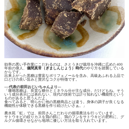
効率の悪い手作業にこだわるのは、さとうきび栽培を沖縄に広めた400
年前の偉人、
儀間真常（ぎましんじょう）時代
のやり方を踏襲している
からです。
出来上がった黒糖は豊富なポリフェノールを含み、高級あふれる上品で
口どけの良い旨みと贅沢なコクが特徴です。
----代表の前田おじいちゃんより---
「珊瑚黒糖は、良質な糖分とミネラル分が主な成分。だけどもね。そう
いう成分表示には表れない、現代の技術では計り知れない機能性という
ものがあると思うんだよ。
食べてみると、明らかに他の黒糖商品とは違う。身体の調子が良くなる
機能性が体験できる黒糖を作り続けたいさぁ。」
農水苑「虹」では、前田さんこだわりの循環農法を行っています。
サトウキビの絞りカスを鶏の餌に、鶏のフンをサトウキビの肥料に、グ
ルグル循環させながら地球に優しい方法を取り入れています。